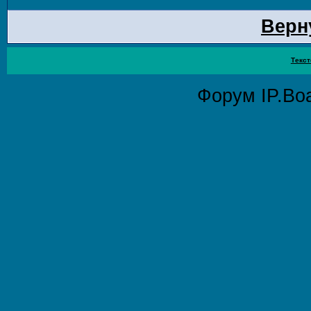
Верн
Текст
Форум
IP.Bo