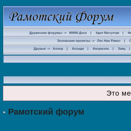
Дружеские форумы: ->
WWW-Доск
|
Удел Могултая
|
Ф
Эоловские проекты: ->
Лес Нан Рамот
|
Друзья: ->
Аллор
|
Ассиди
|
Анориэль
|
Заяц
ДОС
Это м
Рамотский форум