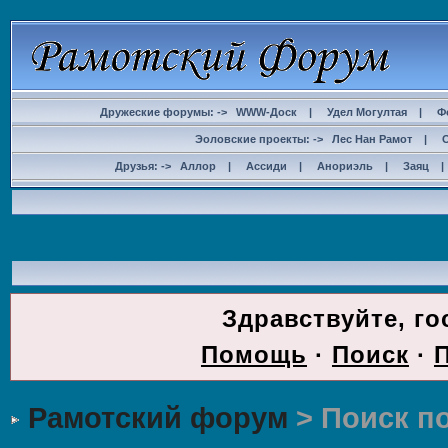
Дружеские форумы: ->
WWW-Доск
|
Удел Могултая
|
Ф
Эоловские проекты: ->
Лес Нан Рамот
|
Друзья: ->
Аллор
|
Ассиди
|
Анориэль
|
Заяц
ДОС
Здравствуйте, го
Помощь
·
Поиск
·
Рамотский форум
> Поиск п