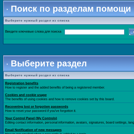
Поиск по разделам помощи
Выберите нужный раздел из списка
Введите ключевые слова для поиска
Выберите раздел
Выберите нужный раздел из списка
Registration benefits
How to register and the added benefits of being a registered member.
Cookies and cookie usage
The benefits of using cookies and how to remove cookies set by this board.
Recovering lost or forgotten passwords
How to reset your password if you've forgotton it.
Your Control Panel (My Controls)
Editing contact information, personal information, avatars, signatures, board settings, la
Email Notification of new messages