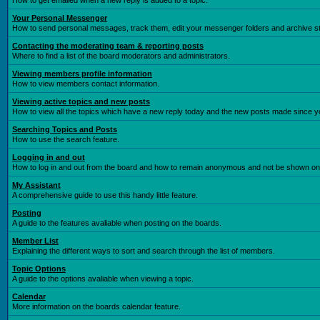
How to get emailed when a new reply is added to a topic.
Your Personal Messenger
How to send personal messages, track them, edit your messenger folders and archive 
Contacting the moderating team & reporting posts
Where to find a list of the board moderators and administrators.
Viewing members profile information
How to view members contact information.
Viewing active topics and new posts
How to view all the topics which have a new reply today and the new posts made since you
Searching Topics and Posts
How to use the search feature.
Logging in and out
How to log in and out from the board and how to remain anonymous and not be shown on t
My Assistant
A comprehensive guide to use this handy little feature.
Posting
A guide to the features avaliable when posting on the boards.
Member List
Explaining the different ways to sort and search through the list of members.
Topic Options
A guide to the options avaliable when viewing a topic.
Calendar
More information on the boards calendar feature.