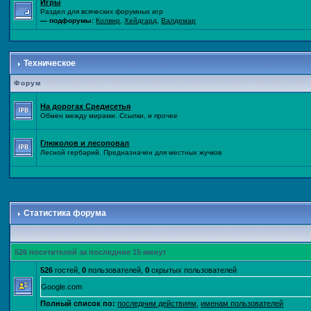
Игры
Раздел для всяческих форумных игр
— подфорумы:
Колвир
,
Хейдгард
,
Валдемар
Техническое
Форум
На дорогах Средисетья
Обмен между мирами. Ссылки, и прочее
Глюколов и лесоповал
Лесной гербарий. Предназначен для местных жучков
Статистика форума
526 посетителей за последние 15 минут
526
гостей,
0
пользователей,
0
скрытых пользователей
Google.com
Полный список по:
последним действиям
,
именам пользователей