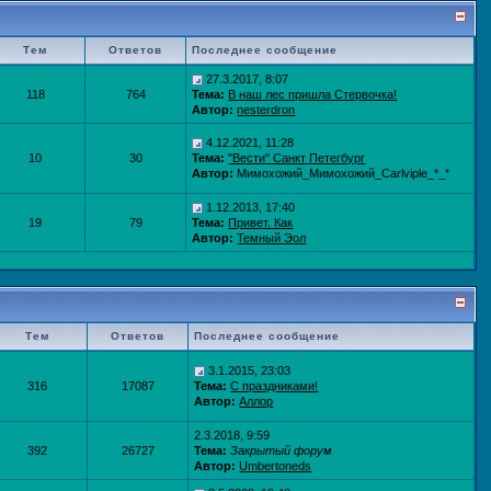
Тем
Ответов
Последнее сообщение
27.3.2017, 8:07
118
764
Тема:
В наш лес пришла Стервочка!
Автор:
nesterdron
4.12.2021, 11:28
10
30
Тема:
"Вести" Санкт Петегбург
Автор:
Мимохожий_Мимохожий_Carlviple_*_*
1.12.2013, 17:40
19
79
Тема:
Привет. Как
Автор:
Темный Эол
Тем
Ответов
Последнее сообщение
3.1.2015, 23:03
316
17087
Тема:
С праздниками!
Автор:
Аллор
2.3.2018, 9:59
392
26727
Тема:
Закрытый форум
Автор:
Umbertoneds