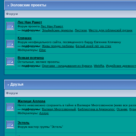
Эоловские проекты
Форум
Лес Нан Рамот
Форум проекта
Лес Нан Рамот
— подфорумы:
Эльфийские приколы
,
Листихи
,
Место для гоблинской ругани
Клячкин
Форум неофицального сайта, посвященного барду Евгению Клячкину
— подфорумы:
Живы покуда любимы
,
Белый иней лёг на стих
Модераторы:
Elise
Всякая всячина
Остальные, мелкие проекты.
— подфорумы:
Оригами - складывания из бумаги
,
WebRa
,
Иудейские древнос
Друзья
Форум
Жилище Аллора
Ничто невозможно сохранить в тайне в Валмаре Многозвонном (живо все раззво
— подфорумы:
Валмар Многозвонный
,
Библиотека в Армэнэлос
,
Осанве
,
Куз
Модераторы:
Аллор
Эстель
Форум мастер группы "Эстель"