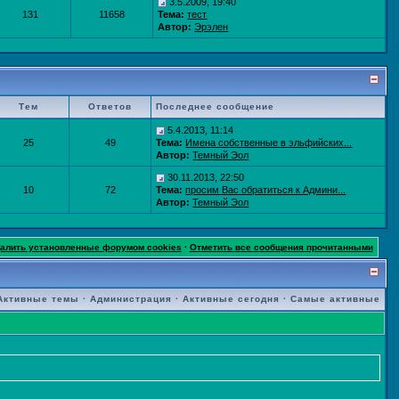
3.5.2009, 19:40
131
11658
Тема:
тест
Автор:
Эрэлен
Тем
Ответов
Последнее сообщение
5.4.2013, 11:14
25
49
Тема:
Имена собственные в эльфийских...
Автор:
Темный Эол
30.11.2013, 22:50
10
72
Тема:
просим Вас обратиться к Админи...
Автор:
Темный Эол
далить установленные форумом cookies
·
Отметить все сообщения прочитанными
Активные темы
·
Администрация
·
Активные сегодня
·
Самые активные