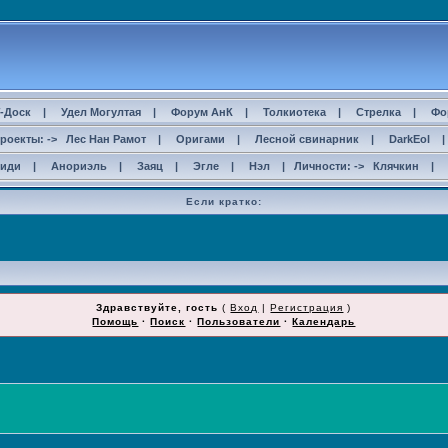
-Доск
|
Удел Могултая
|
Форум АнК
|
Толкиотека
|
Стрелка
|
Фо
роекты: ->
Лес Нан Рамот
|
Оригами
|
Лесной свинарник
|
DarkEol
сиди
|
Анориэль
|
Заяц
|
Эгле
|
Нэл
| Личности: ->
Клячкин
|
Если кратко:
Здравствуйте, гость
(
Вход
|
Регистрация
)
Помощь
·
Поиск
·
Пользователи
·
Календарь