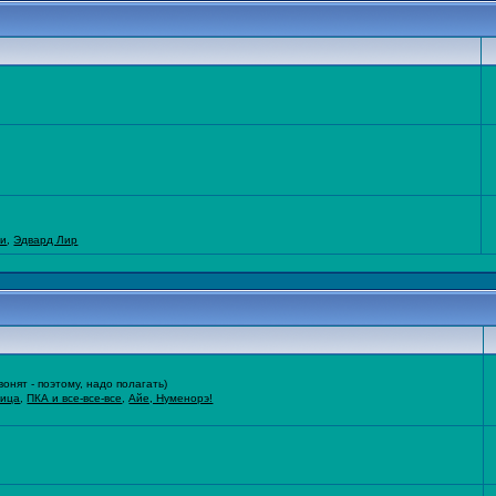
ти
,
Эдвард Лир
нят - поэтому, надо полагать)
ница
,
ПКА и все-все-все
,
Айе, Нуменорэ!