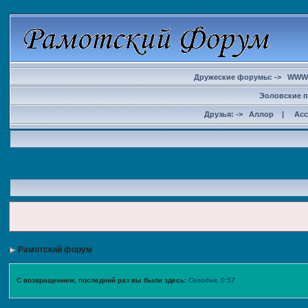
Дружеские форумы: ->
WWW
Эоловские п
Друзья: ->
Аллор
|
Ас
Рамотский форум
С возвращением, последний раз вы были здесь:
Сегодня, 0:57