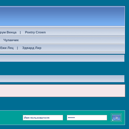
рум Венца
|
Poetry Crown
|
Чуланчик
Ежи Лец
|
Эдвард Лир