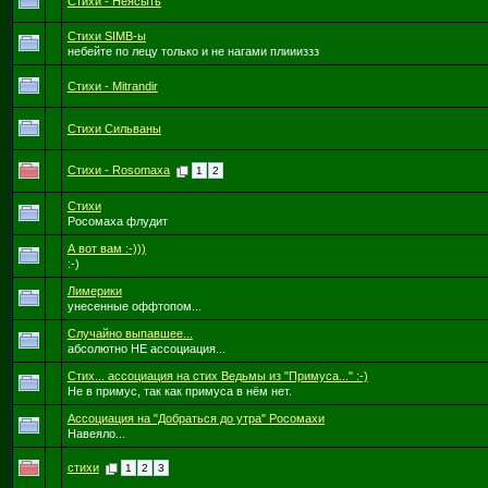
Стихи - Неясыть
Стихи SIMB-ы
небейте по лецу только и не нагами плиииззз
Стихи - Mitrandir
Стихи Сильваны
Стихи - Rosomaxa
1
2
Стихи
Росомаха флудит
А вот вам :-)))
:-)
Лимерики
унесенные оффтопом...
Случайно выпавшее...
абсолютно НЕ ассоциация...
Стих... ассоциация на стих Ведьмы из "Примуса..." :-)
Не в примус, так как примуса в нём нет.
Ассоциация на "Добраться до утра" Росомахи
Навеяло...
стихи
1
2
3