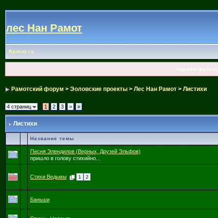
лес Нан Рамот
Ramot.ru
Здравствуйте,
Рамотский форум
>
Эоловские проекты
>
Лес Нан Рамот
>
Листихи
4 страниц
1
2
3
>
»
Листихи
Название темы
Песня Элендилов (Верных, Друзей Эльфов)
пришло в голову стихийно...
Стихи Ведьмы
1
2
Баньши