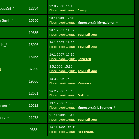
22.8.2008, 13:13
upsSit_*
12234
Посл. сообщение:
Аллор
30.11.2007, 9:28
 Smith_*
25230
Посл. сообщение:
Мимохожий_Mornalchor_*
20.1.2007, 19:37
19635
Посл. сообщение:
Темный Эол
20.1.2007, 19:26
lk_*
15006
Посл. сообщение:
Темный Эол
19.1.2007, 13:19
13153
Посл. сообщение:
Lomenril
3.5.2006, 15:16
л
37269
Посл. сообщение:
Темный Эол
18.3.2006, 7:39
19866
Посл. сообщение:
Юлианка
26.2.2006, 17:45
12661
Посл. сообщение:
Gallaan
19.1.2006, 1:55
nger_*
10512
Посл. сообщение:
Мимохожий_LStranger_*
21.11.2005, 0:47
ary_*
21278
Посл. сообщение:
Темный Эол
16.11.2005, 15:21
9668
Посл. сообщение:
Rosomaxa