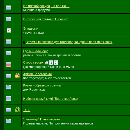
Не плохой ресурс, но все же ...
Мнение о форуме
Интересная статья о Ниэннах
Эпидемия
- группа такая
Отличные ботинки для гоблинов,эльфов и всех-всех-всех
Где он Валинор?
размышления с точки зрения теологии
Скоро сессия
1
2
где моя веревка? так, и еще мыло
Армия не загорами
Кто-то уходит, а кто-то остается
Коаны (образец и ссылка :)
для Rosomaxa
Набор в новый клуб (Братство Леса)
Тень
"Легионер" Глава первая
Полный маразм. По прочтении перезагрузится