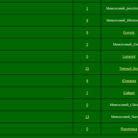
2
Мимохожий_pessImp
9
Мимохожий_Winston
9
Guyver
3
Мимохожий_Zee
0
Lomenril
15
Темный Эо
8
Юлианка
2
Gallaan
0
Мимохожий_LStra
13
Мимохожий_Nam
0
Rosomaxa