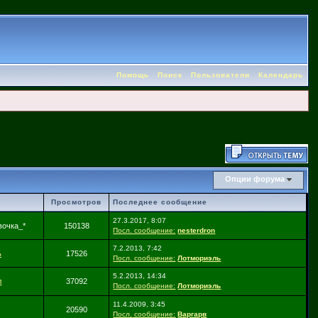
Помощь
Поиск
Пользователи
Календарь
Опции форума
Просмотров
Последнее сообщение
27.3.2017, 8:07
очка_*
150138
Посл. сообщение:
nesterdron
7.2.2013, 7:42
ь
17526
Посл. сообщение:
Лотмориэль
5.2.2013, 14:34
л
37092
Посл. сообщение:
Лотмориэль
11.4.2009, 3:45
20590
Посл. сообщение:
Варгарв