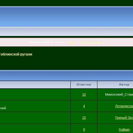
Здравствуйте, гость
(
Вход
|
Регистрация
)
гоблинской ругани
Ответов
Автор
10
Мимохожий_Стерв
4
Лотмориэл
елей
15
Темный Эо
9
Gallaan