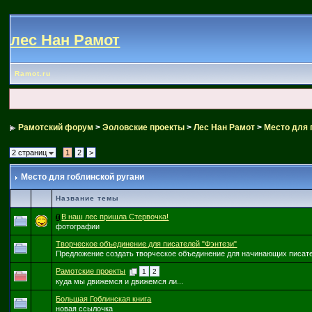
лес Нан Рамот
Ramot.ru
Рамотский форум
>
Эоловские проекты
>
Лес Нан Рамот
>
Место для 
2 страниц
1
2
>
Место для гоблинской ругани
Название темы
В наш лес пришла Стервочка!
фотографии
Творческое объединение для писателей "Фэнтези"
Предложение создать творческое объединение для начинающих писат
Рамотские проекты
1
2
куда мы движемся и движемся ли...
Большая Гоблинская книга
новая ссылочка