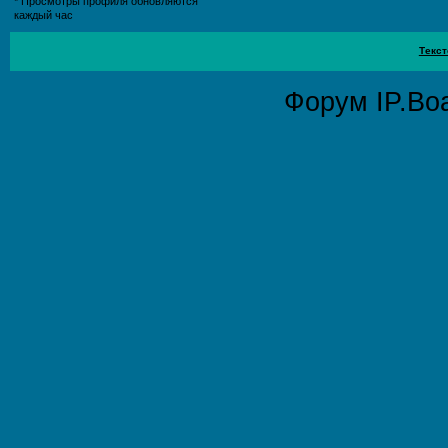
* Просмотры профиля обновляются
каждый час
Текст
Форум
IP.Bo