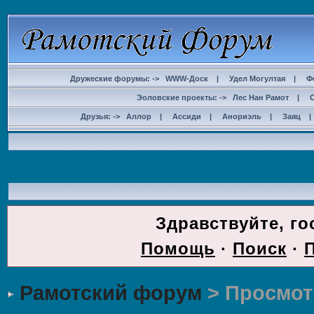
Дружеские форумы: ->
WWW-Доск
|
Удел Могултая
|
Ф
Эоловские проекты: ->
Лес Нан Рамот
|
Друзья: ->
Аллор
|
Ассиди
|
Анориэль
|
Заяц
ДОС
Здравствуйте, го
Помощь
·
Поиск
·
Рамотский форум
> Просмот