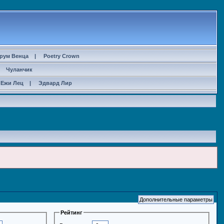
рум Венца
|
Poetry Crown
|
Чуланчик
Ежи Лец
|
Эдвард Лир
Рейтинг