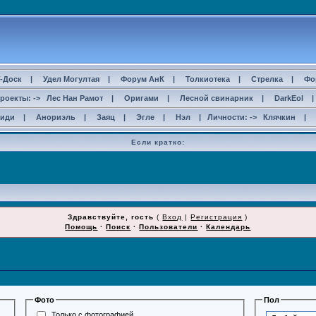
-Доск
|
Удел Могултая
|
Форум АнК
|
Толкиотека
|
Стрелка
|
Фо
роекты: ->
Лес Нан Рамот
|
Оригами
|
Лесной свинарник
|
DarkEol
сиди
|
Анориэль
|
Заяц
|
Эгле
|
Нэл
| Личности: ->
Клячкин
|
Если кратко:
Здравствуйте, гость
(
Вход
|
Регистрация
)
Помощь
·
Поиск
·
Пользователи
·
Календарь
Фото
Пол
Только с фотографией