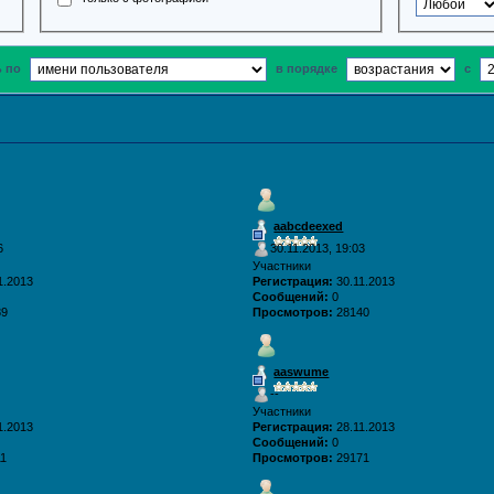
ь по
в порядке
с
aabcdeexed
6
30.11.2013, 19:03
Участники
1.2013
Регистрация:
30.11.2013
Сообщений:
0
89
Просмотров:
28140
aaswume
--
Участники
1.2013
Регистрация:
28.11.2013
Сообщений:
0
11
Просмотров:
29171