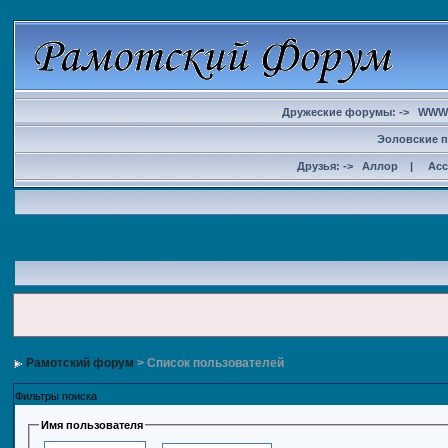
Дружеские форумы: ->
WWW
Эоловские п
Друзья: ->
Аллор
|
Ас
Рамотский форум
> Список пользователей
Фильтры поиска
Имя пользователя