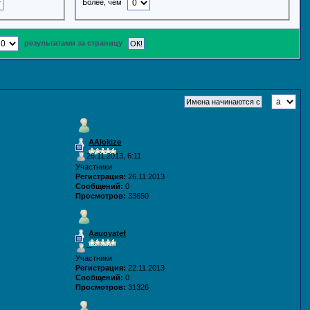
Более, чем
результатами за страницу
AAlokize
26.11.2013, 6:11
Участники
Регистрация:
26.11.2013
Сообщений:
0
Просмотров:
33650
Aauoyatef
--
Участники
Регистрация:
22.11.2013
Сообщений:
0
Просмотров:
31326