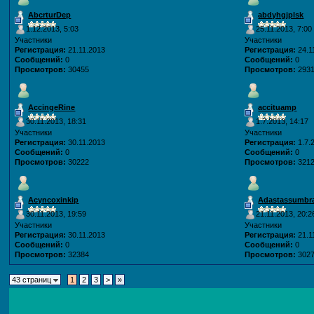
AbcrturDep
abdyhgjplsk
1.12.2013, 5:03
25.11.2013, 7:00
Участники
Участники
Регистрация:
21.11.2013
Регистрация:
24.1
Сообщений:
0
Сообщений:
0
Просмотров:
30455
Просмотров:
293
AccingeRine
accituamp
30.11.2013, 18:31
1.7.2013, 14:17
Участники
Участники
Регистрация:
30.11.2013
Регистрация:
1.7.
Сообщений:
0
Сообщений:
0
Просмотров:
30222
Просмотров:
321
Acyncoxinkip
Adastassumbr
30.11.2013, 19:59
21.11.2013, 20:2
Участники
Участники
Регистрация:
30.11.2013
Регистрация:
21.1
Сообщений:
0
Сообщений:
0
Просмотров:
32384
Просмотров:
302
43 страниц
1
2
3
>
»