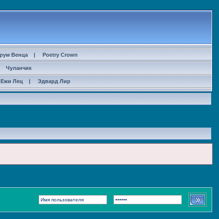
рум Венца
|
Poetry Crown
|
Чуланчик
Ежи Лец
|
Эдвард Лир