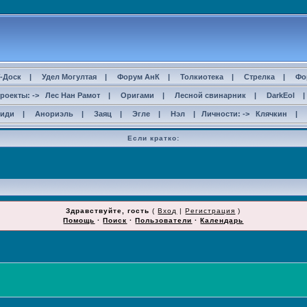
-Доск
|
Удел Могултая
|
Форум АнК
|
Толкиотека
|
Стрелка
|
Фо
роекты: ->
Лес Нан Рамот
|
Оригами
|
Лесной свинарник
|
DarkEol
сиди
|
Анориэль
|
Заяц
|
Эгле
|
Нэл
| Личности: ->
Клячкин
|
Если кратко:
Здравствуйте, гость
(
Вход
|
Регистрация
)
Помощь
·
Поиск
·
Пользователи
·
Календарь