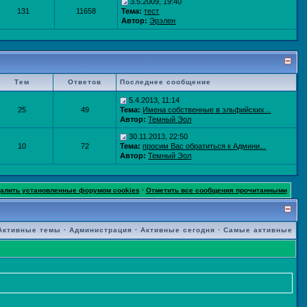
3.5.2009, 19:40
131
11658
Тема:
тест
Автор:
Эрэлен
Тем
Ответов
Последнее сообщение
5.4.2013, 11:14
25
49
Тема:
Имена собственные в эльфийских...
Автор:
Темный Эол
30.11.2013, 22:50
10
72
Тема:
просим Вас обратиться к Админи...
Автор:
Темный Эол
далить установленные форумом cookies
·
Отметить все сообщения прочитанными
Активные темы
·
Администрация
·
Активные сегодня
·
Самые активные