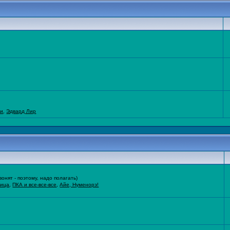
ти
,
Эдвард Лир
нят - поэтому, надо полагать)
ница
,
ПКА и все-все-все
,
Айе, Нуменорэ!