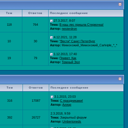
Тем
Ответов
Последнее сообщение
27.3.2017, 8:07
118
764
Тема:
В наш лес пришла Стервочка!
Автор:
nesterdron
4.12.2021, 11:28
10
30
Тема:
"Вести" Санкт Петегбург
Автор:
Мимохожий_Мимохожий_Carlviple_*_*
1.12.2013, 17:40
19
79
Тема:
Привет. Как
Автор:
Темный Эол
Тем
Ответов
Последнее сообщение
3.1.2015, 23:03
316
17087
Тема:
С праздниками!
Автор:
Аллор
2.3.2018, 9:59
392
26727
Тема:
Закрытый форум
Автор:
Umbertoneds