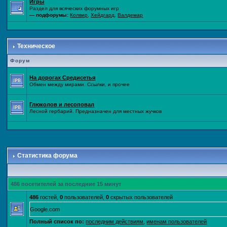
Игры
Раздел для всяческих форумных игр
— подфорумы:
Колвир
,
Хейдгард
,
Валдемар
Техническое
Форум
На дорогах Средисетья
Обмен между мирами. Ссылки, и прочее
Глюколов и лесоповал
Лесной гербарий. Предназначен для местных жучков
Статистика форума
486 посетителей за последние 15 минут
486
гостей,
0
пользователей,
0
скрытых пользователей
Google.com
Полный список по:
последним действиям
,
именам пользователей