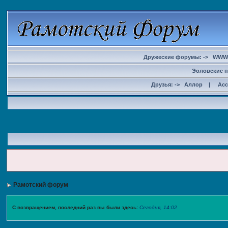
Дружеские форумы: ->
WWW
Эоловские п
Друзья: ->
Аллор
|
Ас
Рамотский форум
С возвращением, последний раз вы были здесь:
Сегодня, 14:02