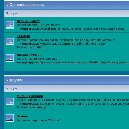
Эоловские проекты
Форум
Лес Нан Рамот
Форум проекта
Лес Нан Рамот
— подфорумы:
Эльфийские приколы
,
Листихи
,
Место для гоблинской ругани
Клячкин
Форум неофицального сайта, посвященного барду Евгению Клячкину
— подфорумы:
Живы покуда любимы
,
Белый иней лёг на стих
Модераторы:
Elise
Всякая всячина
Остальные, мелкие проекты.
— подфорумы:
Оригами - складывания из бумаги
,
WebRa
,
Иудейские древнос
Друзья
Форум
Жилище Аллора
Ничто невозможно сохранить в тайне в Валмаре Многозвонном (живо все раззво
— подфорумы:
Валмар Многозвонный
,
Библиотека в Армэнэлос
,
Осанве
,
Куз
Модераторы:
Аллор
Эстель
Форум мастер группы "Эстель"