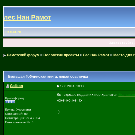
лес Нан Рамот
Ramot.ru
Здравствуйте,
Рамотский форум
>
Эоловские проекты
>
Лес Нан Рамот
>
Место для г
Большая Гоблинская книга
, новая ссылочка
Gallaan
19.8.2004, 19:17
Вот здесь с недавних пор хранится
Большая 
Крысофорец
конечно, не ПУ !
Группа: Участники
: )
Сообщений: 89
Регистрация: 29.4.2004
Пользователь №: 3