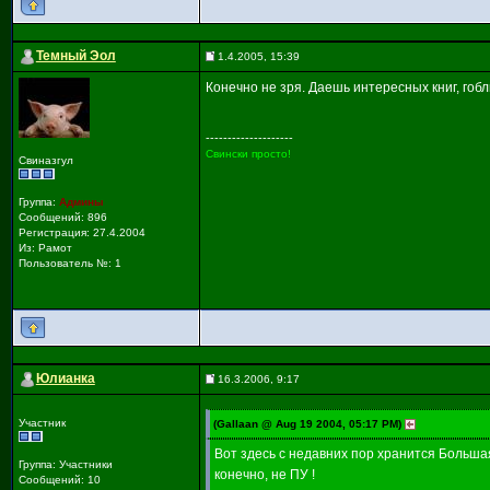
Темный Эол
1.4.2005, 15:39
Конечно не зря. Даешь интересных книг, гобл
--------------------
Свински просто!
Свиназгул
Группа:
Админы
Сообщений: 896
Регистрация: 27.4.2004
Из: Рамот
Пользователь №: 1
Юлианка
16.3.2006, 9:17
Участник
(Gallaan @ Aug 19 2004, 05:17 PM)
Вот здесь с недавних пор хранится Большая
Группа: Участники
конечно, не ПУ !
Сообщений: 10