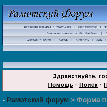
Дружеские форумы: ->
WWW-Доск
|
Удел Могултая
|
Ф
Эоловские проекты: ->
Лес Нан Рамот
|
Друзья: ->
Аллор
|
Ассиди
|
Анориэль
|
Заяц
Здравствуйте, го
Помощь
·
Поиск
·
Рамотский форум
> Форма п