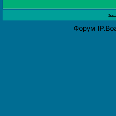
Текст
Форум
IP.Bo