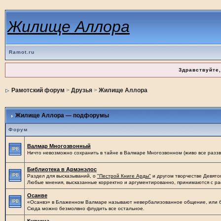
Жилище Аллора
Ramot.ru
Здравствуйте,
Рамотский форум
>
Друзья
>
Жилище Аллора
Жилище Аллора — подфорумы
Форум
Валмар Многозвонный
Ничто невозможно сохранить в тайне в Валмаре Многозвонном (живо все раззво
Библиотека в Армэнэлос
Раздел для высказываний, о
"Пестрой Книге Арды"
и другом творчестве Девятог
Любые мнения, высказанные корректно и аргументированно, принимаются с р
Осанве
«Осанвэ» в Блаженном Валмаре называют невербализованное общение, или б
Сюда можно безмолвно флудить все остальное.