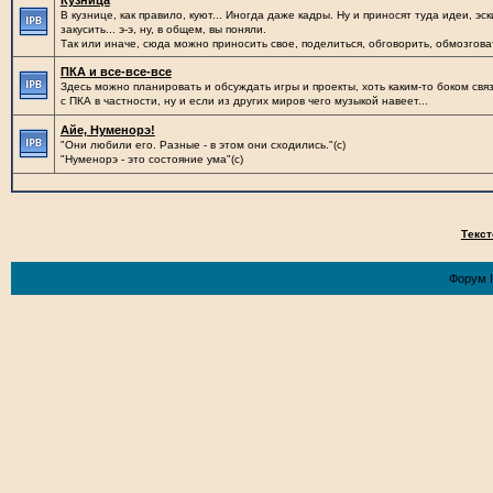
Кузница
В кузнице, как правило, куют... Иногда даже кадры. Ну и приносят туда идеи, эск
закусить... э-э, ну, в общем, вы поняли.
Так или иначе, сюда можно приносить свое, поделиться, обговорить, обмозгова
ПКА и все-все-все
Здесь можно планировать и обсуждать игры и проекты, хоть каким-то боком св
с ПКА в частности, ну и если из других миров чего музыкой навеет...
Айе, Нуменорэ!
"Они любили его. Разные - в этом они сходились."(с)
"Нуменорэ - это состояние ума"(с)
Текст
Форум