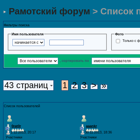
Рамотский форум
> Список 
Фильтры поиска
Имя пользователя
Фото
Только с 
, сортировать по
43 страниц
1
2
3
>
»
Список пользователей
0rat0r
aaankr
1.12.2013, 20:17
30.11.2013, 18:36
Участники
Участники