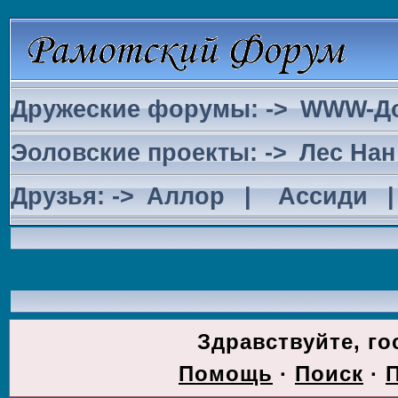
Дружеские форумы: ->
WWW-Д
Эоловские проекты: ->
Лес Нан
Друзья: ->
Аллор
|
Ассиди
ДОС
Здравствуйте, го
Помощь
·
Поиск
·