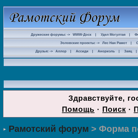
Дружеские форумы: ->
WWW-Доск
|
Удел Могултая
|
Ф
Эоловские проекты: ->
Лес Нан Рамот
|
Друзья: ->
Аллор
|
Ассиди
|
Анориэль
|
Заяц
ДОС
Здравствуйте, го
Помощь
·
Поиск
·
Рамотский форум
> Форма п