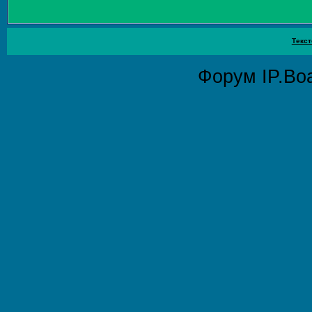
Текст
Форум
IP.Bo