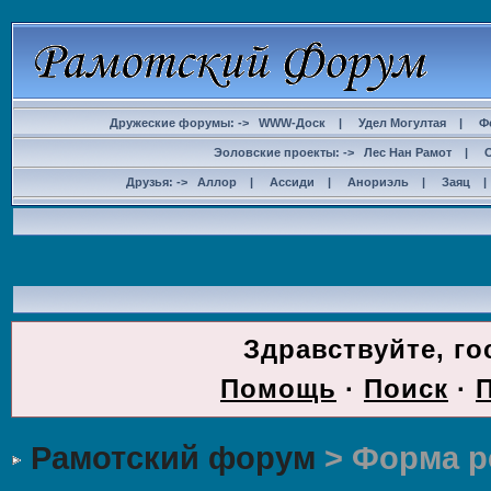
Дружеские форумы: ->
WWW-Доск
|
Удел Могултая
|
Ф
Эоловские проекты: ->
Лес Нан Рамот
|
Друзья: ->
Аллор
|
Ассиди
|
Анориэль
|
Заяц
ДОС
Здравствуйте, го
Помощь
·
Поиск
·
Рамотский форум
> Форма р