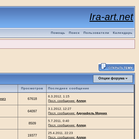
Ira-art.net
Помощь
Поиск
Пользователи
Календарь
Опции форума
Просмотров
Последнее сообщение
6.3.2012, 1:15
рниэ
67618
Посл. сообщение:
Аллор
3.1.2012, 12:27
64097
Посл. сообщение:
Адунафель Морниэ
5.7.2011, 0:40
8509
Посл. сообщение:
Аллор
25.4.2011, 22:23
19377
Посл. сообщение:
Аллор