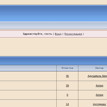
Здравствуйте, гость
(
Вход
|
Регистрация
)
Ответов
Автор
35
Адунафель Мо
39
Аллор
0
Аллор
14
myrngwaur