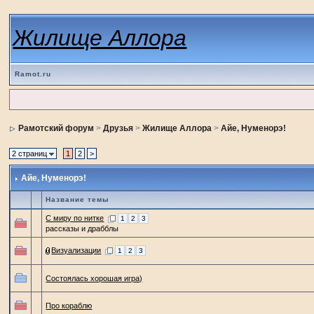
Жилище Аллора
Ramot.ru
Рамотский форум
>
Друзья
>
Жилище Аллора
>
Айе, Нуменорэ!
2 страниц
1
2
>
Айе, Нуменорэ!
Название темы
С миру по нитке
1
2
3
рассказы и драбблы
Визуализации
1
2
3
Состоялась хорошая игра)
Про кораблю