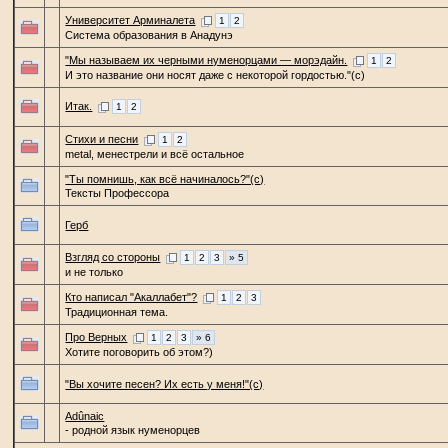
Университет Арминалета
1
2
Система образования в Анадунэ
"Мы называем их черными нуменорцами — морэдайн.
1
2
И это название они носят даже с некоторой гордостью."(с)
Итак.
1
2
Стихи и песни
1
2
metal, менестрели и всё остальное
"Ты помнишь, как всё начиналось?"(с)
Тексты Профессора
Герб
Взгляд со стороны
1
2
3
» 5
и не только
Кто написал "Акаллабет"?
1
2
3
Традиционная тема.
Про Верных
1
2
3
» 6
Хотите поговорить об этом?)
"Вы хочите песен? Их есть у меня!"(с)
Adûnaic
- родной язык нуменорцев