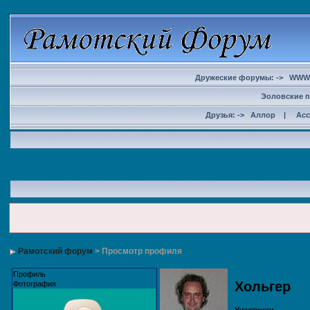
Дружеские форумы: ->
WWW
Эоловские п
Друзья: ->
Аллор
|
Ас
Рамотский форум
> Просмотр профиля
Профиль
Хольгер
Фотография