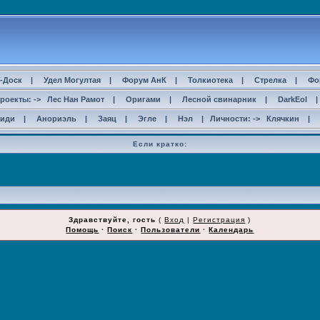
-Доск
|
Удел Могултая
|
Форум АнК
|
Толкиотека
|
Стрелка
|
Фо
роекты: ->
Лес Нан Рамот
|
Оригами
|
Лесной свинарник
|
DarkEol
сиди
|
Анориэль
|
Заяц
|
Эгле
|
Нэл
| Личности: ->
Клячкин
|
Если кратко:
Здравствуйте, гость
(
Вход
|
Регистрация
)
Помощь
·
Поиск
·
Пользователи
·
Календарь