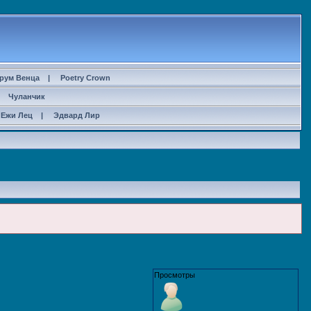
рум Венца
|
Poetry Crown
|
Чуланчик
Ежи Лец
|
Эдвард Лир
Просмотры