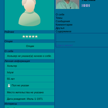
Участники
О себе
Темы
Сообщения
Комментарии
Друзья
Содержимое
Рейтинг
Опции
--------------------
Lutar e vencer!
Опции
О себе
Хольгер не указал(а) ничего о себе.
Личная информация
Хольгер
Istyar
55
лет
Пол не указан
Место жительства не указано
Дата рождения:
Июль-1-1971
Интересы