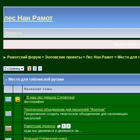
лес Нан Рамот
Ramot.ru
Здравствуйте,
Рамотский форум
>
Эоловские проекты
>
Лес Нан Рамот
>
Место для г
2 страниц
1
2
>
Место для гоблинской ругани
Название темы
В наш лес пришла Стервочка!
фотографии
Творческое объединение для писателей "Фэнтези"
Предложение создать творческое объединение для начинающих
писателей
Рамотские проекты
1
2
куда мы движемся и движемся ли...
Большая Гоблинская книга