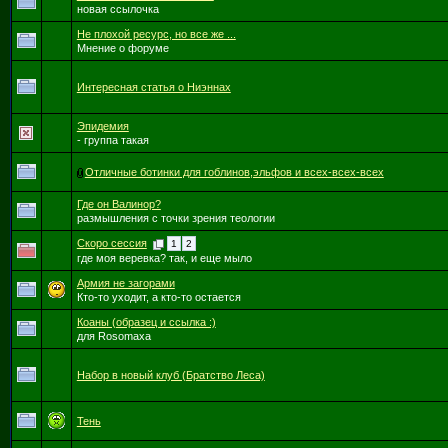
новая ссылочка
Не плохой ресурс, но все же ...
Мнение о форуме
Интересная статья о Ниэннах
Эпидемия
- группа такая
Отличные ботинки для гоблинов,эльфов и всех-всех-всех
Где он Валинор?
размышления с точки зрения теологии
Скоро сессия
1
2
где моя веревка? так, и еще мыло
Армия не загорами
Кто-то уходит, а кто-то остается
Коаны (образец и ссылка :)
для Rosomaxa
Набор в новый клуб (Братство Леса)
Тень