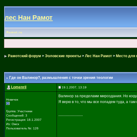
лес Нан Рамот
Ramot.ru
Рамотский форум
>
Эоловские проекты
>
Лес Нан Рамот
>
Место для 
Где он Валинор?
, размышления с точки зрения теологии
Lomenril
19.1.2007, 13:19
Валинор за пределами мироздания. Но когда-
Новичок
Я верю в то, что мы все попадем туда, а там 
Группа: Участники
Сообщений: 3
--------------------
Регистрация: 18.1.2007
Из: Омск
Пользователь №: 126