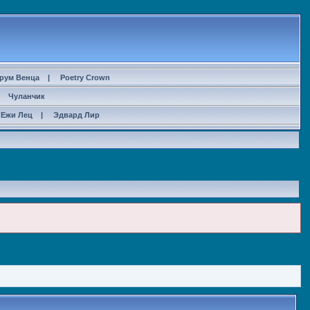
рум Венца
|
Poetry Crown
|
Чуланчик
Ежи Лец
|
Эдвард Лир