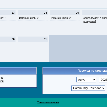
23
24
25
ов: 3
Именинников: 2
Именинников: 2
caubsdryday, с дне
рождения!
30
31
Переход по календ
яц
еля
Текстовая версия