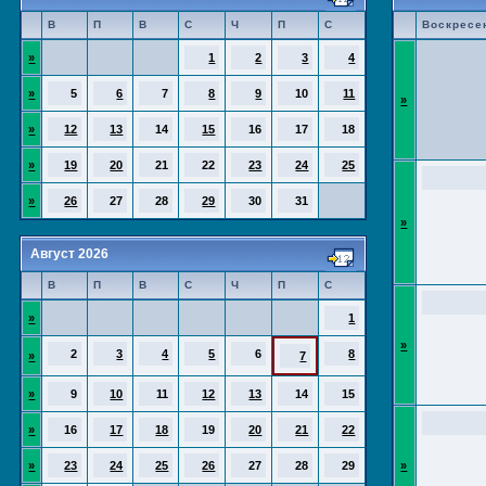
В
П
В
С
Ч
П
С
Воскресе
»
1
2
3
4
»
5
6
7
8
9
10
11
»
»
12
13
14
15
16
17
18
»
19
20
21
22
23
24
25
»
26
27
28
29
30
31
»
Август 2026
В
П
В
С
Ч
П
С
»
1
»
2
3
4
5
6
8
»
7
»
9
10
11
12
13
14
15
»
16
17
18
19
20
21
22
»
23
24
25
26
27
28
29
»