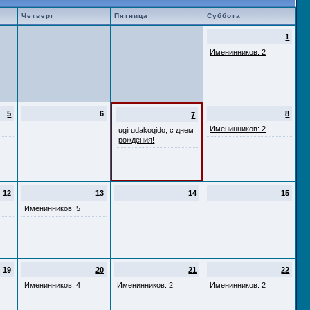
Четверг
Пятница
Суббота
1
Именинников: 2
5
6
8
7
Именинников: 2
ugirudakoqido, с днем
рождения!
12
13
14
15
Именинников: 5
19
20
21
22
Именинников: 4
Именинников: 2
Именинников: 2