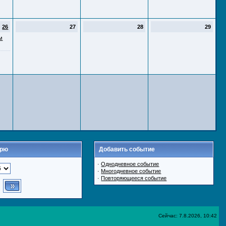
26
27
28
29
м
арю
Добавить событие
·
Однодневное событие
·
Многодневное событие
·
Повторяющееся событие
Сейчас: 7.8.2026, 10:42