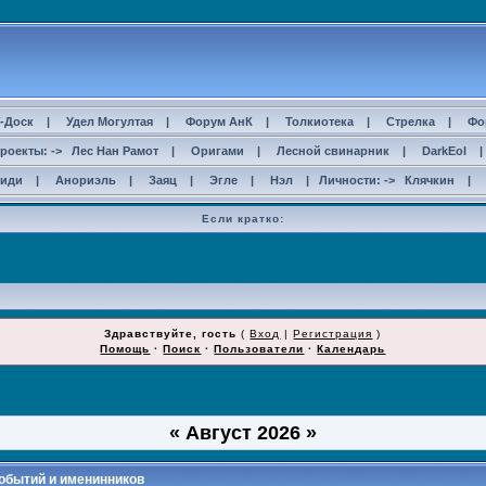
-Доск
|
Удел Могултая
|
Форум АнК
|
Толкиотека
|
Стрелка
|
Фо
роекты: ->
Лес Нан Рамот
|
Оригами
|
Лесной свинарник
|
DarkEol
сиди
|
Анориэль
|
Заяц
|
Эгле
|
Нэл
| Личности: ->
Клячкин
|
Если кратко:
Здравствуйте, гость
(
Вход
|
Регистрация
)
Помощь
·
Поиск
·
Пользователи
·
Календарь
«
Август 2026
»
обытий и именинников