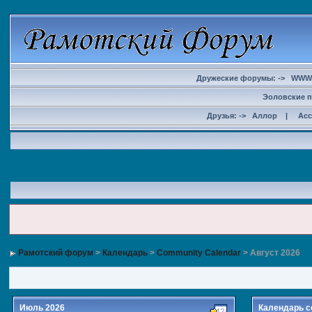
Дружеские форумы: ->
WWW
Эоловские п
Друзья: ->
Аллор
|
Ас
Рамотский форум
>
Календарь
>
Community Calendar
> Август 2026
Июль 2026
Календарь с