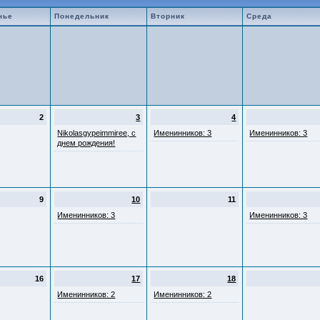
нье
Понедельник
Вторник
Среда
2
3
4
Nikolasgypeimmiree, с
Именинников: 3
Именинников: 3
днем рождения!
9
10
11
Именинников: 3
Именинников: 3
16
17
18
Именинников: 2
Именинников: 2