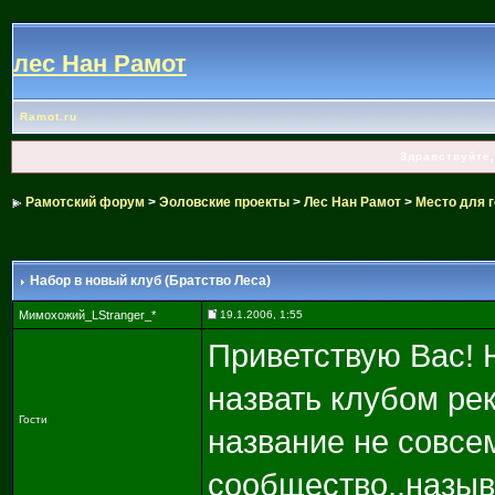
лес Нан Рамот
Ramot.ru
Здравствуйте,
Рамотский форум
>
Эоловские проекты
>
Лес Нан Рамот
>
Место для г
Набор в новый клуб (Братство Леса)
Мимохожий_LStranger_*
19.1.2006, 1:55
Приветствую Вас! 
назвать клубом ре
Гости
название не совсе
сообщество..называ