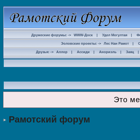
Дружеские форумы: ->
WWW-Доск
|
Удел Могултая
|
Ф
Эоловские проекты: ->
Лес Нан Рамот
|
Друзья: ->
Аллор
|
Ассиди
|
Анориэль
|
Заяц
ДОС
Это м
Рамотский форум