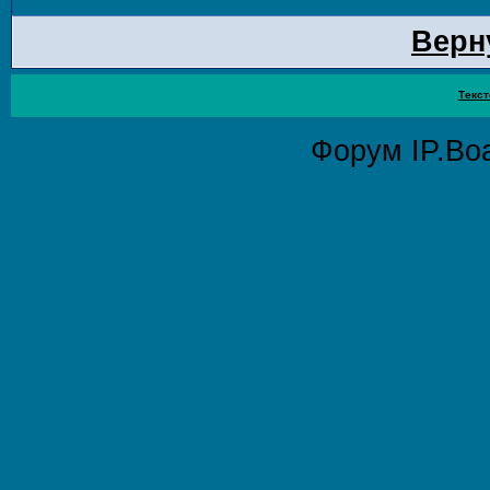
Верн
Текст
Форум
IP.Bo