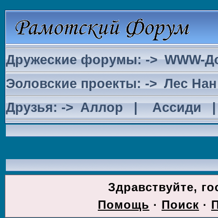
Дружеские форумы: ->
WWW-Д
Эоловские проекты: ->
Лес Нан
Друзья: ->
Аллор
|
Ассиди
ДОС
Здравствуйте, го
Помощь
·
Поиск
·