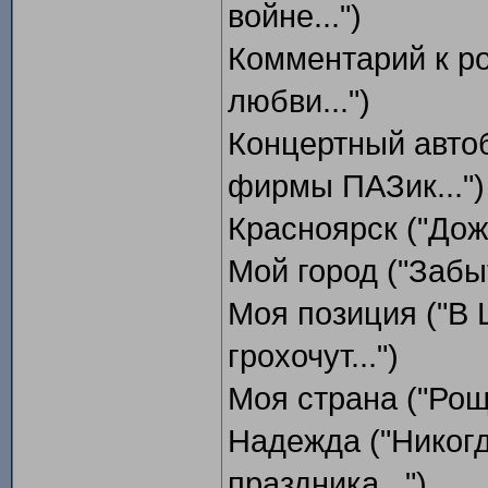
войне...")
Комментарий к р
любви...")
Концертный автоб
фирмы ПАЗик...")
Красноярск ("Дожд
Мой город ("Забыт
Моя позиция ("В 
грохочут...")
Моя страна ("Рощ
Надежда ("Никог
праздника...")