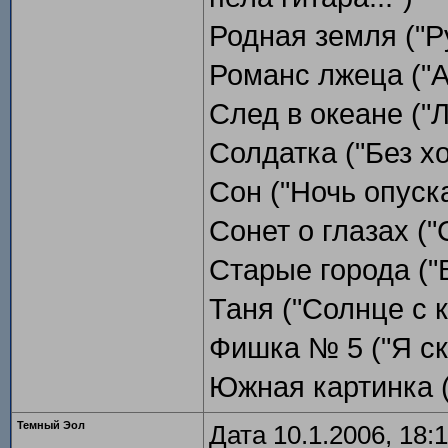
Родная земля ("Ру
Романс лжеца ("А
След в океане ("Л
Солдатка ("Без хо
Сон ("Ночь опуска
Сонет о глазах ("
Старые города ("В
Таня ("Солнце с к
Фишка № 5 ("Я ска
Южная картинка (
Темный Эол
Дата 10.1.2006, 18: