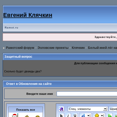
Евгений Клячкин
Ramot.ru
Здравствуйте,
Рамотский форум
>
Эоловские проекты
>
Клячкин
>
Белый иней лёг на
Защитный вопрос
Для публикации сообщения 
Сколько будет дважды два?
Ответ в Обновления на сайте
Введите ваше имя
Спец. элементы
Шри
Показать все