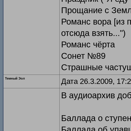
Прощание с Зем
Романс вора [из 
отсюда взять...")
Романс чёрта
Сонет №89
Страшные часту
Темный Эол
Дата 26.3.2009, 17:
В аудиоархив до
Баллада о ступе
Баллада об упав