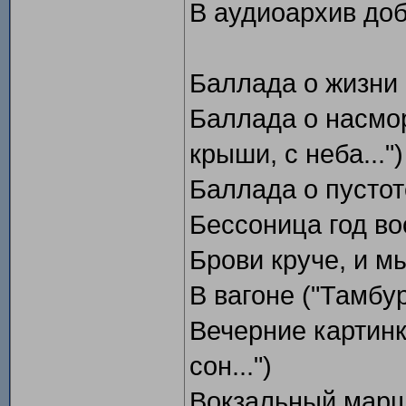
В аудиоархив до
Баллада о жизни 
Баллада о насморк
крыши, с неба...")
Баллада о пустот
Бессоница год в
Брови круче, и мы
В вагоне ("Тамбур
Вечерние картинк
сон...")
Вокзальный марш 