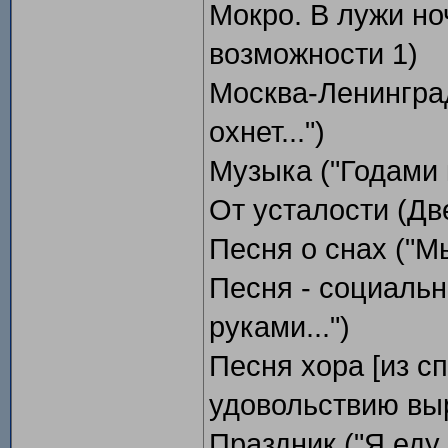
Мокро. В лужи но
возможности 1)
Москва-Ленинград
охнет...")
Музыка ("Годами к
От усталости (Дв
Песня о снах ("Мы
Песня - социальн
руками...")
Песня хора [из сп
удовольствию выр
Праздник ("Я еду 