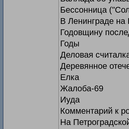
Бессонница ("Сол
В Ленинграде на
Годовщину после
Годы
Деловая считалк
Деревянное отеч
Елка
Жалоба-69
Иуда
Комментарий к р
На Петроградско