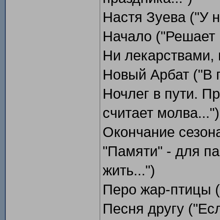
Настя Зуева ("У н
Начало ("Решает в
Ни лекарствами, 
Новый Арбат ("В п
Ночлег в пути. П
считает молва...")
Окончание сезона 
"Памяти" - для п
жить...")
Перо жар-птицы ("
Песня другу ("Есл