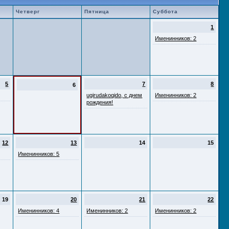
Четверг
Пятница
Суббота
1
Именинников: 2
5
7
8
6
ugirudakoqido, с днем
Именинников: 2
рождения!
12
13
14
15
Именинников: 5
19
20
21
22
Именинников: 4
Именинников: 2
Именинников: 2