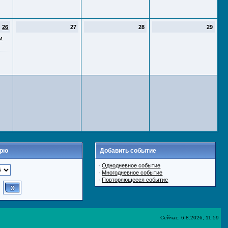
26
27
28
29
м
арю
Добавить событие
·
Однодневное событие
·
Многодневное событие
·
Повторяющееся событие
Сейчас: 6.8.2026, 11:59