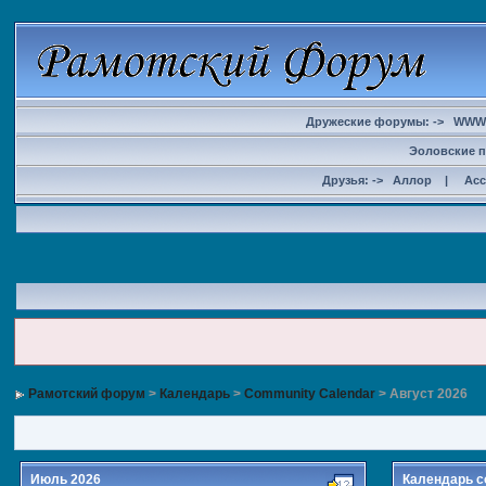
Дружеские форумы: ->
WWW
Эоловские п
Друзья: ->
Аллор
|
Ас
Рамотский форум
>
Календарь
>
Community Calendar
> Август 2026
Июль 2026
Календарь с