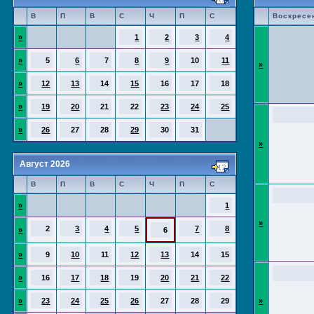
В
П
В
С
Ч
П
С
Воскресе
»
1
2
3
4
»
5
6
7
8
9
10
11
»
»
12
13
14
15
16
17
18
»
19
20
21
22
23
24
25
»
26
27
28
29
30
31
»
Август 2026
В
П
В
С
Ч
П
С
»
1
»
2
3
4
5
7
8
»
6
»
9
10
11
12
13
14
15
»
16
17
18
19
20
21
22
»
23
24
25
26
27
28
29
»