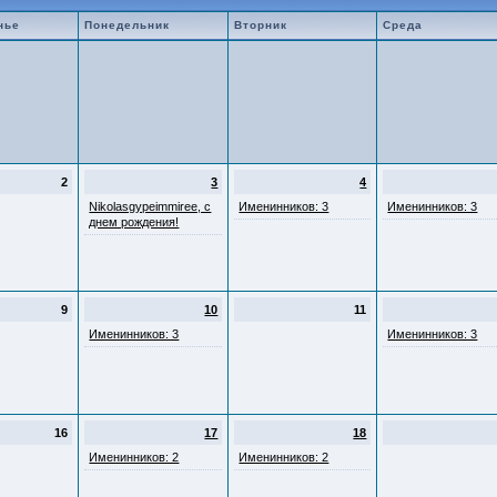
нье
Понедельник
Вторник
Среда
2
3
4
Nikolasgypeimmiree, с
Именинников: 3
Именинников: 3
днем рождения!
9
10
11
Именинников: 3
Именинников: 3
16
17
18
Именинников: 2
Именинников: 2