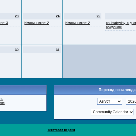
23
24
25
ов: 3
Именинников: 2
Именинников: 2
caubsdryday, с дне
рождения!
30
31
Переход по календ
яц
еля
Текстовая версия