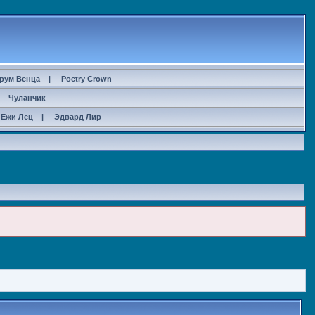
рум Венца
|
Poetry Crown
|
Чуланчик
Ежи Лец
|
Эдвард Лир