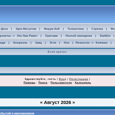
-Доск
|
Удел Могултая
|
Форум АнК
|
Толкиотека
|
Стрелка
|
Фо
роекты: ->
Лес Нан Рамот
|
Оригами
|
Лесной свинарник
|
DarkEol
сиди
|
Анориэль
|
Заяц
|
Эгле
|
Нэл
| Личности: ->
Клячкин
|
Если кратко:
ДОСТАЛИ СПАМЕРЫ!!!
Здравствуйте, гость
(
Вход
|
Регистрация
)
Помощь
·
Поиск
·
Пользователи
·
Календарь
«
Август 2026
»
обытий и именинников