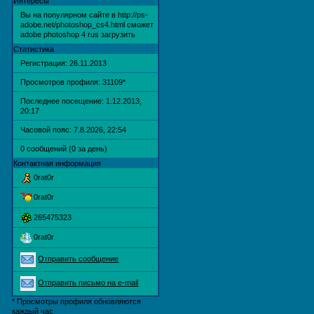
Интересы
Вы на популярном сайте в http://ps-
adobe.net/photoshop_cs4.html сможет
adobe photoshop 4 rus загрузить
Статистика
Регистрация: 26.11.2013
Просмотров профиля: 31109
*
Последнее посещение: 1.12.2013,
20:17
Часовой пояс: 7.8.2026, 22:54
0 сообщений (0 за день)
Контактная информация
0rat0r
0rat0r
265475323
0rat0r
Отправить сообщение
Отправить письмо на e-mail
* Просмотры профиля обновляются
каждый час