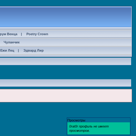
рум Венца
|
Poetry Crown
|
Чуланчик
Ежи Лец
|
Эдвард Лир
Просмотры
0rat0r профиль не имеет
просмотров.