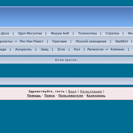
-Доск
|
Удел Могултая
|
Форум АнК
|
Толкиотека
|
Стрелка
|
Фо
роекты: ->
Лес Нан Рамот
|
Оригами
|
Лесной свинарник
|
DarkEol
сиди
|
Анориэль
|
Заяц
|
Эгле
|
Нэл
| Личности: ->
Клячкин
|
Если кратко:
Здравствуйте, гость
(
Вход
|
Регистрация
)
Помощь
·
Поиск
·
Пользователи
·
Календарь