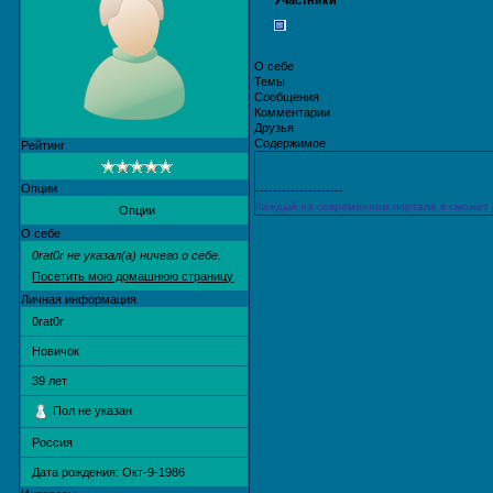
Участники
О себе
Темы
Сообщения
Комментарии
Друзья
Содержимое
Рейтинг
Опции
--------------------
Каждый на современном портале в сможет
Опции
О себе
0rat0r не указал(а) ничего о себе.
Посетить мою домашнюю страницу
Личная информация
0rat0r
Новичок
39
лет
Пол не указан
Россия
Дата рождения:
Окт-9-1986