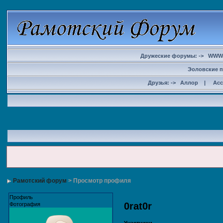
Дружеские форумы: ->
WWW
Эоловские п
Друзья: ->
Аллор
|
Ас
Рамотский форум
> Просмотр профиля
Профиль
0rat0r
Фотография