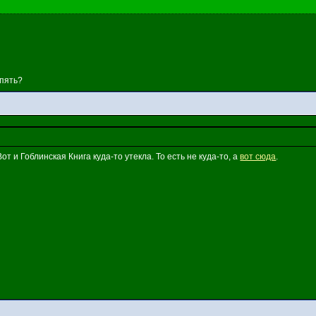
Опять?
от и Гоблинская Книга куда-то утекла. То есть не куда-то, а
вот сюда
.