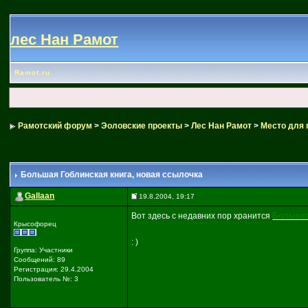
лес Нан Рамот
Ramot.ru
Рамотский форум
>
Эоловские проекты
>
Лес Нан Рамот
>
Место для 
Большая Гоблинская книга
, новая ссылочка
Gallaan
19.8.2004, 19:17
Вот здесь с недавних пор хранится
Большая
Крысофорец
: )
Группа: Участники
Сообщений: 89
Регистрация: 29.4.2004
Пользователь №: 3