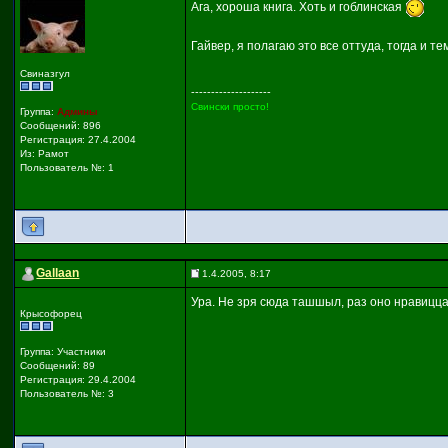
Ага, хороша книга. Хоть и гоблинская
Гайвер, я полагаю это все оттуда, тогда и те
Свиназгул
--------------------
Свински просто!
Группа:
Админы
Сообщений: 896
Регистрация: 27.4.2004
Из: Рамот
Пользователь №: 1
Gallaan
1.4.2005, 8:17
Ура. Не зря сюда ташшыл, раз оно нравицца 
Крысофорец
Группа: Участники
Сообщений: 89
Регистрация: 29.4.2004
Пользователь №: 3