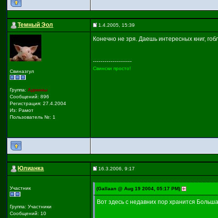
Темный Эол
1.4.2005, 15:39
Конечно не зря. Даешь интересных книг, гоб
--------------------
Свински просто!
Свиназгул
Группа:
Админы
Сообщений: 896
Регистрация: 27.4.2004
Из: Рамот
Пользователь №: 1
Юлианка
16.3.2006, 9:17
Участник
(Gallaan @ Aug 19 2004, 05:17 PM)
Вот здесь с недавних пор хранится Большая
Группа: Участники
Сообщений: 10