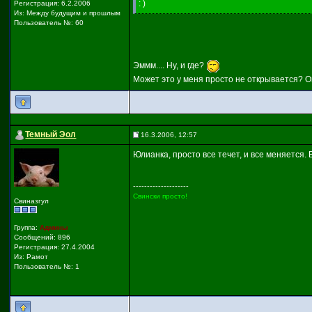
: )
Регистрация: 6.2.2006
Из: Между будущим и прошлым
Пользователь №: 60
Эммм.... Ну, и где?
Может это у меня просто не открывается? 
Темный Эол
16.3.2006, 12:57
Юлианка, просто все течет, и все меняется. В
--------------------
Свински просто!
Свиназгул
Группа:
Админы
Сообщений: 896
Регистрация: 27.4.2004
Из: Рамот
Пользователь №: 1