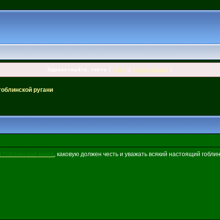
Здравствуйте, гость
(
Вход
|
Регистрация
)
гоблинской ругани
 Гоблинская книга
, каковую должен честь и уважать всякий настоящий гоблин,