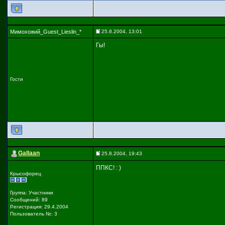
Мимохожий_Guest_Lieslin_*
25.8.2004, 13:01
Гы!
Гости
Gallaan
25.8.2004, 19:43
ППКС! : )
Крысофорец
Группа: Участники
Сообщений: 89
Регистрация: 29.4.2004
Пользователь №: 3