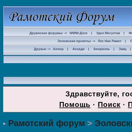
Дружеские форумы: ->
WWW-Доск
|
Удел Могултая
|
Ф
Эоловские проекты: ->
Лес Нан Рамот
|
Друзья: ->
Аллор
|
Ассиди
|
Анориэль
|
Заяц
ДОС
Здравствуйте, го
Помощь
·
Поиск
·
Рамотский форум
>
Эоловск