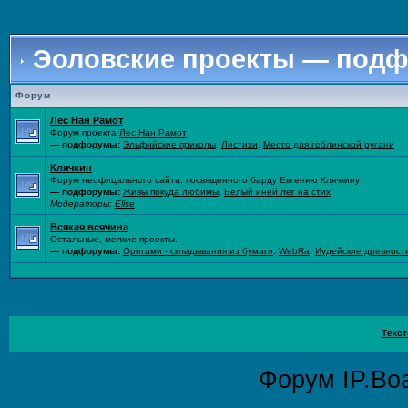
Эоловские проекты — под
Форум
Лес Нан Рамот
Форум проекта
Лес Нан Рамот
— подфорумы:
Эльфийские приколы
,
Листихи
,
Место для гоблинской ругани
Клячкин
Форум неофицального сайта, посвященного барду Евгению Клячкину
— подфорумы:
Живы покуда любимы
,
Белый иней лёг на стих
Модераторы:
Elise
Всякая всячина
Остальные, мелкие проекты.
— подфорумы:
Оригами - складывания из бумаги
,
WebRa
,
Иудейские древност
Текст
Форум
IP.Bo