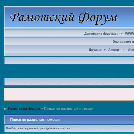
Дружеские форумы: ->
WWW
Эоловские п
Друзья: ->
Аллор
|
Ас
Рамотский форум
> Поиск по разделам помощи
Поиск по разделам помощи
Выберите нужный раздел из списка