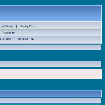
рум Венца
|
Poetry Crown
|
Чуланчик
Ежи Лец
|
Эдвард Лир