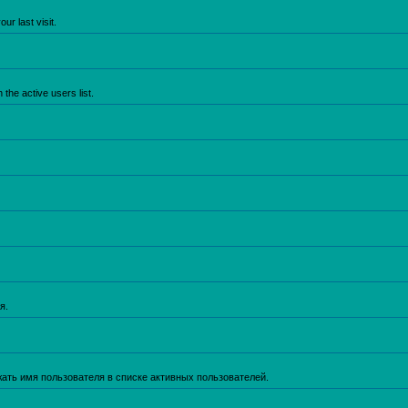
r last visit.
he active users list.
я.
жать имя пользователя в списке активных пользователей.