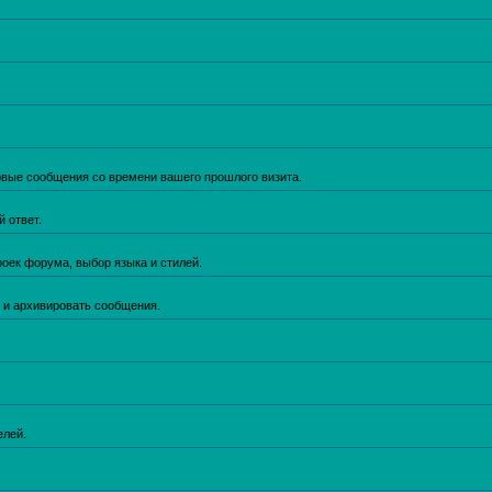
новые сообщения со времени вашего прошлого визита.
 ответ.
роек форума, выбор языка и стилей.
й и архивировать сообщения.
елей.