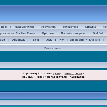
-Доск
|
Удел Могултая
|
Форум АнК
|
Толкиотека
|
Стрелка
|
Фо
роекты: ->
Лес Нан Рамот
|
Оригами
|
Лесной свинарник
|
DarkEol
сиди
|
Анориэль
|
Заяц
|
Эгле
|
Нэл
| Личности: ->
Клячкин
|
Если кратко:
ДОСТАЛИ СПАМЕРЫ!!!
Здравствуйте, гость
(
Вход
|
Регистрация
)
Помощь
·
Поиск
·
Пользователи
·
Календарь