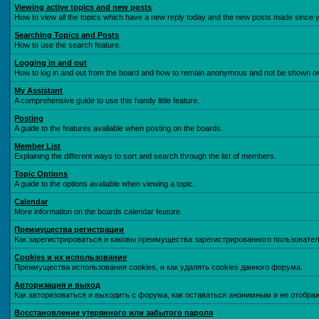
Viewing active topics and new posts
How to view all the topics which have a new reply today and the new posts made since you
Searching Topics and Posts
How to use the search feature.
Logging in and out
How to log in and out from the board and how to remain anonymous and not be shown on t
My Assistant
A comprehensive guide to use this handy little feature.
Posting
A guide to the features avaliable when posting on the boards.
Member List
Explaining the different ways to sort and search through the list of members.
Topic Options
A guide to the options avaliable when viewing a topic.
Calendar
More information on the boards calendar feature.
Преимущества регистрации
Как зарегистрироваться и каковы преимущества зарегистрированного пользовател
Cookies и их использование
Преимущества использования cookies, и как удалять cookies данного форума.
Авторизация и выход
Как авторизоваться и выходить с форума, как оставаться анонимным и не отобра
Восстановление утерянного или забытого пароля