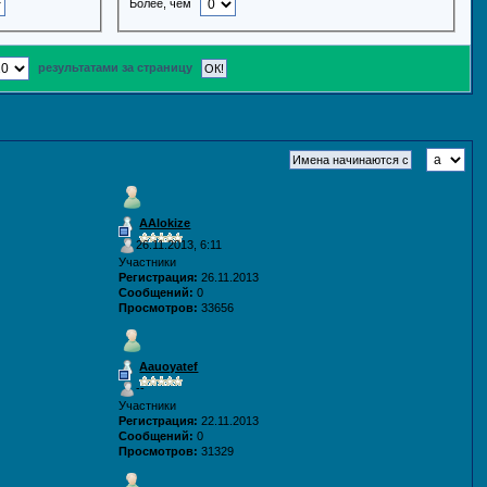
Более, чем
результатами за страницу
AAlokize
26.11.2013, 6:11
Участники
Регистрация:
26.11.2013
Сообщений:
0
Просмотров:
33656
Aauoyatef
--
Участники
Регистрация:
22.11.2013
Сообщений:
0
Просмотров:
31329