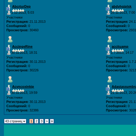
AbcrturDep
abdyhgjplsk
1.12.2013, 5:03
25.11.2013, 7:00
Участники
Участники
Регистрация:
21.11.2013
Регистрация:
24.1
Сообщений:
0
Сообщений:
0
Просмотров:
30460
Просмотров:
293
AccingeRine
accituamp
30.11.2013, 18:31
1.7.2013, 14:17
Участники
Участники
Регистрация:
30.11.2013
Регистрация:
1.7.
Сообщений:
0
Сообщений:
0
Просмотров:
30226
Просмотров:
321
Acyncoxinkip
Adastassumbr
30.11.2013, 19:59
21.11.2013, 20:2
Участники
Участники
Регистрация:
30.11.2013
Регистрация:
21.1
Сообщений:
0
Сообщений:
0
Просмотров:
32386
Просмотров:
302
43 страниц
1
2
3
>
»