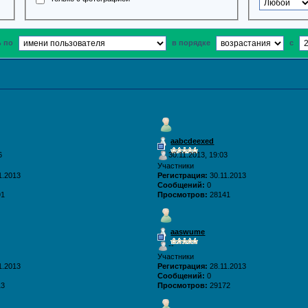
ь по
в порядке
с
aabcdeexed
6
30.11.2013, 19:03
Участники
1.2013
Регистрация:
30.11.2013
Сообщений:
0
91
Просмотров:
28141
aaswume
--
Участники
1.2013
Регистрация:
28.11.2013
Сообщений:
0
13
Просмотров:
29172