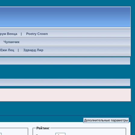
рум Венца
|
Poetry Crown
|
Чуланчик
Ежи Лец
|
Эдвард Лир
Рейтинг