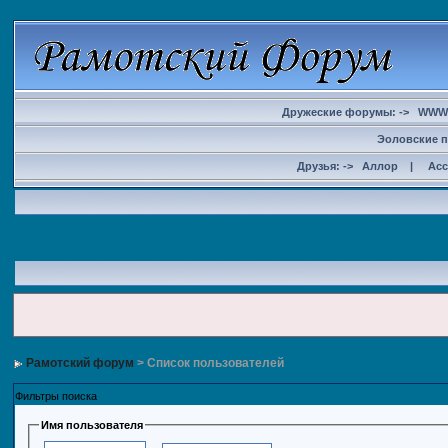
Дружеские форумы: ->
WWW
Эоловские п
Друзья: ->
Аллор
|
Ас
Рамотский форум
> Список пользователей
Фильтры поиска
Имя пользователя