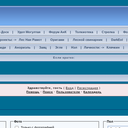
-Доск
|
Удел Могултая
|
Форум АнК
|
Толкиотека
|
Стрелка
|
Фо
роекты: ->
Лес Нан Рамот
|
Оригами
|
Лесной свинарник
|
DarkEol
сиди
|
Анориэль
|
Заяц
|
Эгле
|
Нэл
| Личности: ->
Клячкин
|
Если кратко:
Здравствуйте, гость
(
Вход
|
Регистрация
)
Помощь
·
Поиск
·
Пользователи
·
Календарь
Фото
Пол
Только с фотографией