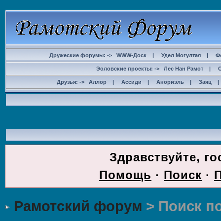
Дружеские форумы: ->
WWW-Доск
|
Удел Могултая
|
Ф
Эоловские проекты: ->
Лес Нан Рамот
|
Друзья: ->
Аллор
|
Ассиди
|
Анориэль
|
Заяц
ДОС
Здравствуйте, го
Помощь
·
Поиск
·
Рамотский форум
> Поиск п