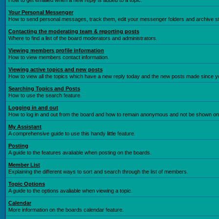
How to get emailed when a new reply is added to a topic.
Your Personal Messenger
How to send personal messages, track them, edit your messenger folders and archive 
Contacting the moderating team & reporting posts
Where to find a list of the board moderators and administrators.
Viewing members profile information
How to view members contact information.
Viewing active topics and new posts
How to view all the topics which have a new reply today and the new posts made since you
Searching Topics and Posts
How to use the search feature.
Logging in and out
How to log in and out from the board and how to remain anonymous and not be shown on t
My Assistant
A comprehensive guide to use this handy little feature.
Posting
A guide to the features avaliable when posting on the boards.
Member List
Explaining the different ways to sort and search through the list of members.
Topic Options
A guide to the options avaliable when viewing a topic.
Calendar
More information on the boards calendar feature.