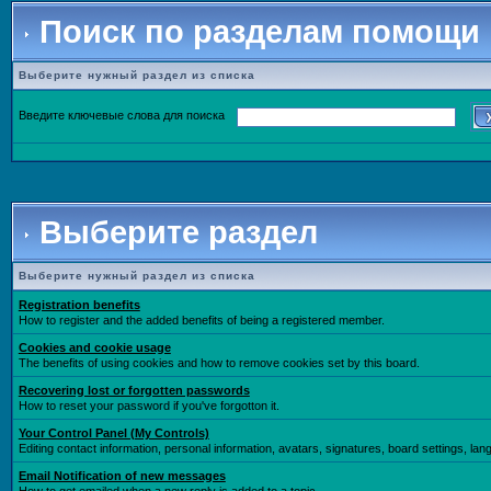
Поиск по разделам помощи
Выберите нужный раздел из списка
Введите ключевые слова для поиска
Выберите раздел
Выберите нужный раздел из списка
Registration benefits
How to register and the added benefits of being a registered member.
Cookies and cookie usage
The benefits of using cookies and how to remove cookies set by this board.
Recovering lost or forgotten passwords
How to reset your password if you've forgotton it.
Your Control Panel (My Controls)
Editing contact information, personal information, avatars, signatures, board settings, la
Email Notification of new messages