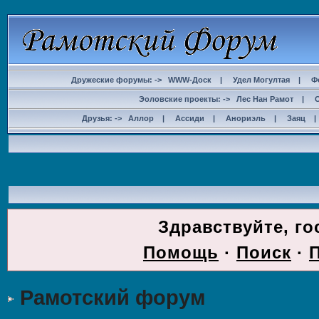
Дружеские форумы: ->
WWW-Доск
|
Удел Могултая
|
Ф
Эоловские проекты: ->
Лес Нан Рамот
|
Друзья: ->
Аллор
|
Ассиди
|
Анориэль
|
Заяц
ДОС
Здравствуйте, го
Помощь
·
Поиск
·
Рамотский форум