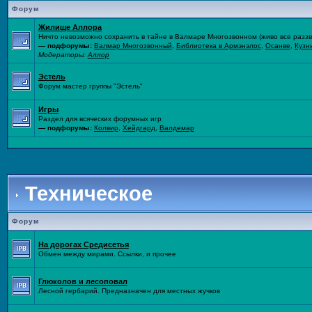
Форум
Жилище Аллора
Ничто невозможно сохранить в тайне в Валмаре Многозвонном (живо все раззво
— подфорумы:
Валмар Многозвонный
,
Библиотека в Армэнэлос
,
Осанве
,
Кузн
Модераторы:
Аллор
Эстель
Форум мастер группы "Эстель"
Игры
Раздел для всяческих форумных игр
— подфорумы:
Колвир
,
Хейдгард
,
Валдемар
Техническое
Форум
На дорогах Средисетья
Обмен между мирами. Ссылки, и прочее
Глюколов и лесоповал
Лесной гербарий. Предназначен для местных жучков