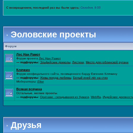
С возвращением, последний раз вы были здесь:
Сегодня, 9:55
Эоловские проекты
Форум
Лес Нан Рамот
Форум проекта
Лес Нан Рамот
— подфорумы:
Эльфийские приколы
,
Листихи
,
Место для гоблинской ругани
Клячкин
Форум неофицального сайта, посвященного барду Евгению Клячкину
— подфорумы:
Живы покуда любимы
,
Белый иней лёг на стих
Модераторы:
Elise
Всякая всячина
Остальные, мелкие проекты.
— подфорумы:
Оригами - складывания из бумаги
,
WebRa
,
Иудейские древност
Друзья