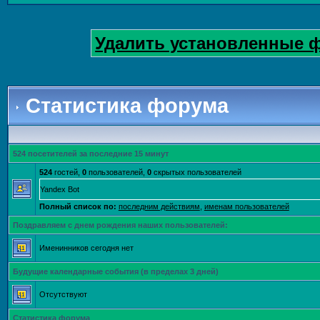
Удалить установленные 
Статистика форума
524 посетителей за последние 15 минут
524
гостей,
0
пользователей,
0
скрытых пользователей
Yandex Bot
Полный список по:
последним действиям
,
именам пользователей
Поздравляем с днем рождения наших пользователей:
Именинников сегодня нет
Будущие календарные события (в пределах 3 дней)
Отсутствуют
Статистика форума