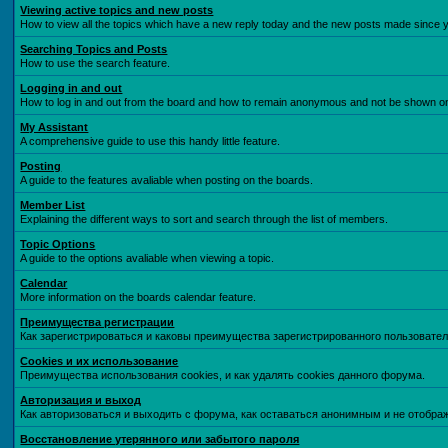
Viewing active topics and new posts
How to view all the topics which have a new reply today and the new posts made since you
Searching Topics and Posts
How to use the search feature.
Logging in and out
How to log in and out from the board and how to remain anonymous and not be shown on t
My Assistant
A comprehensive guide to use this handy little feature.
Posting
A guide to the features avaliable when posting on the boards.
Member List
Explaining the different ways to sort and search through the list of members.
Topic Options
A guide to the options avaliable when viewing a topic.
Calendar
More information on the boards calendar feature.
Преимущества регистрации
Как зарегистрироваться и каковы преимущества зарегистрированного пользовател
Cookies и их использование
Преимущества использования cookies, и как удалять cookies данного форума.
Авторизация и выход
Как авторизоваться и выходить с форума, как оставаться анонимным и не отобра
Восстановление утерянного или забытого пароля