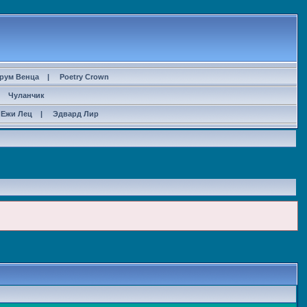
рум Венца
|
Poetry Crown
|
Чуланчик
Ежи Лец
|
Эдвард Лир