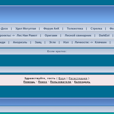
-Доск
|
Удел Могултая
|
Форум АнК
|
Толкиотека
|
Стрелка
|
Фо
роекты: ->
Лес Нан Рамот
|
Оригами
|
Лесной свинарник
|
DarkEol
сиди
|
Анориэль
|
Заяц
|
Эгле
|
Нэл
| Личности: ->
Клячкин
|
Если кратко:
ДОСТАЛИ СПАМЕРЫ!!!
Здравствуйте, гость
(
Вход
|
Регистрация
)
Помощь
·
Поиск
·
Пользователи
·
Календарь