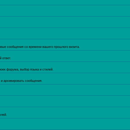
новые сообщения со времени вашего прошлого визита.
 ответ.
роек форума, выбор языка и стилей.
й и архивировать сообщения.
елей.