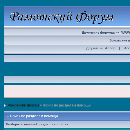
Дружеские форумы: ->
WWW
Эоловские п
Друзья: ->
Аллор
|
Ас
Рамотский форум
> Поиск по разделам помощи
Поиск по разделам помощи
Выберите нужный раздел из списка