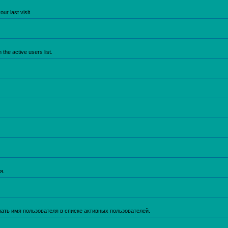
r last visit.
he active users list.
я.
жать имя пользователя в списке активных пользователей.