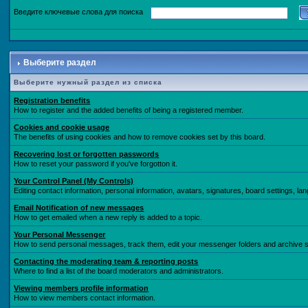
Введите ключевые слова для поиска
Выберите раздел
Выберите нужный раздел из списка
Registration benefits
How to register and the added benefits of being a registered member.
Cookies and cookie usage
The benefits of using cookies and how to remove cookies set by this board.
Recovering lost or forgotten passwords
How to reset your password if you've forgotton it.
Your Control Panel (My Controls)
Editing contact information, personal information, avatars, signatures, board settings, l
Email Notification of new messages
How to get emailed when a new reply is added to a topic.
Your Personal Messenger
How to send personal messages, track them, edit your messenger folders and archive
Contacting the moderating team & reporting posts
Where to find a list of the board moderators and administrators.
Viewing members profile information
How to view members contact information.