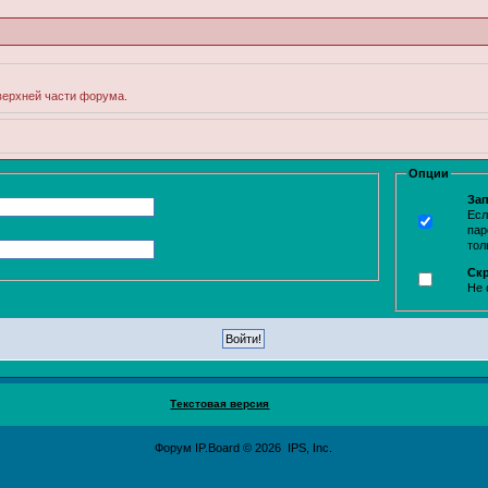
 верхней части форума.
Опции
Зап
Есл
пар
тол
Ск
Не 
Текстовая версия
Форум
IP.Board
© 2026
IPS, Inc
.