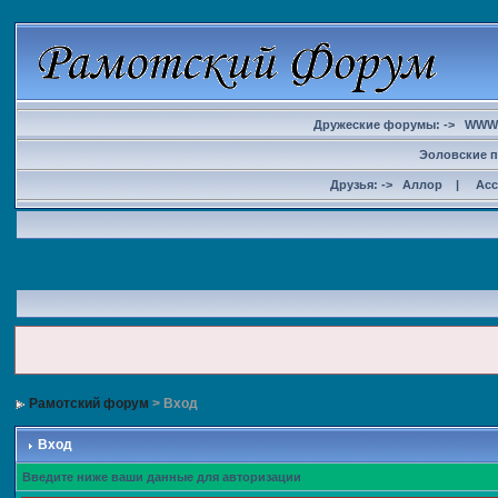
Дружеские форумы: ->
WWW
Эоловские п
Друзья: ->
Аллор
|
Ас
Рамотский форум
> Вход
Вход
Введите ниже ваши данные для авторизации