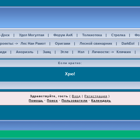
-Доск
|
Удел Могултая
|
Форум АнК
|
Толкиотека
|
Стрелка
|
Фо
роекты: ->
Лес Нан Рамот
|
Оригами
|
Лесной свинарник
|
DarkEol
сиди
|
Анориэль
|
Заяц
|
Эгле
|
Нэл
| Личности: ->
Клячкин
|
Если кратко:
Здравствуйте, гость
(
Вход
|
Регистрация
)
Помощь
·
Поиск
·
Пользователи
·
Календарь