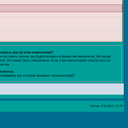
омнить вас на этом компьютере?
и поставить галочку, вы будете входить в форум автоматически, без ввода
оля. Это может быть небезопасно, если этим компьютером пользуетесь не
ько вы.
рытность
отображать вас в списке активных пользователей?
Сейчас: 9.8.2026, 12:29