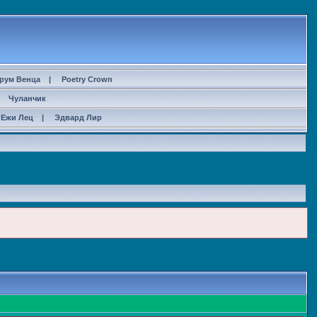
рум Венца
|
Poetry Crown
|
Чуланчик
Ежи Лец
|
Эдвард Лир