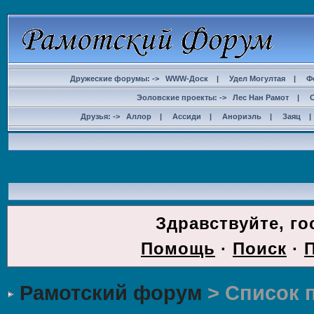
Дружеские форумы: ->
WWW-Доск
|
Удел Могултая
|
Ф
Эоловские проекты: ->
Лес Нан Рамот
|
Друзья: ->
Аллор
|
Ассиди
|
Анориэль
|
Заяц
ДОС
Здравствуйте, го
Помощь
·
Поиск
·
Рамотский форум
> Список 