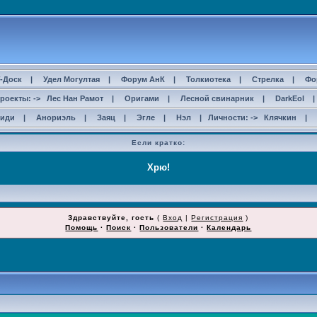
-Доск
|
Удел Могултая
|
Форум АнК
|
Толкиотека
|
Стрелка
|
Фо
роекты: ->
Лес Нан Рамот
|
Оригами
|
Лесной свинарник
|
DarkEol
сиди
|
Анориэль
|
Заяц
|
Эгле
|
Нэл
| Личности: ->
Клячкин
|
Если кратко:
Здравствуйте, гость
(
Вход
|
Регистрация
)
Помощь
·
Поиск
·
Пользователи
·
Календарь