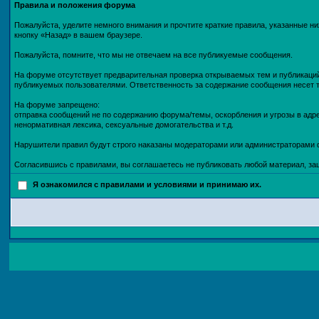
Правила и положения форума
Пожалуйста, уделите немного внимания и прочтите краткие правила, указанные ни
кнопку «Назад» в вашем браузере.
Пожалуйста, помните, что мы не отвечаем на все публикуемые сообщения.
На форуме отсутствует предварительная проверка открываемых тем и публикаций
публикуемых пользователями. Ответственность за содержание сообщения несет т
На форуме запрещено:
отправка сообщений не по содержанию форума/темы, оскорбления и угрозы в адр
ненормативная лексика, сексуальные домогательства и т.д.
Нарушители правил будут строго наказаны модераторами или администраторами 
Согласившись с правилами, вы соглашаетесь не публиковать любой материал, за
Я ознакомился с правилами и условиями и принимаю их.