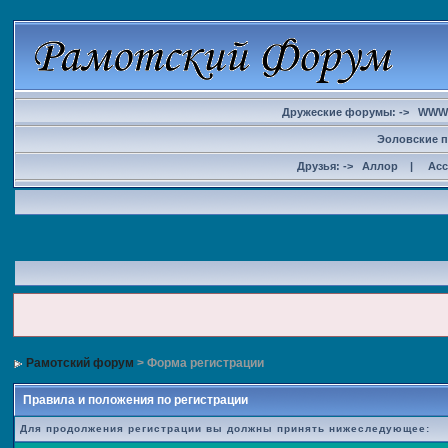
Дружеские форумы: ->
WWW
Эоловские п
Друзья: ->
Аллор
|
Ас
Рамотский форум
> Форма регистрации
Правила и положения по регистрации
Для продолжения регистрации вы должны принять нижеследующее: