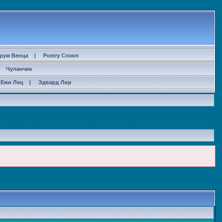
рум Венца
|
Poetry Crown
|
Чуланчик
Ежи Лец
|
Эдвард Лир