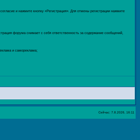
е согласие и нажмите кнопку «Регистрация». Для отмены регистрации нажмите
страция форума снимает с себя ответственность за содержание сообщений,
реклама и самореклама;
Сейчас: 7.8.2026, 16:11