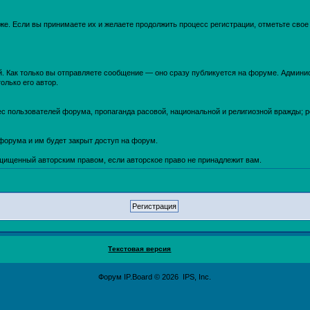
же. Если вы принимаете их и желаете продолжить процесс регистрации, отметьте сво
. Как только вы отправляете сообщение — оно сразу публикуется на форуме. Админи
олько его автор.
ес пользователей форума, пропаганда расовой, национальной и религиозной вражды; 
форума и им будет закрыт доступ на форум.
щищенный авторским правом, если авторское право не принадлежит вам.
Текстовая версия
Форум
IP.Board
© 2026
IPS, Inc
.