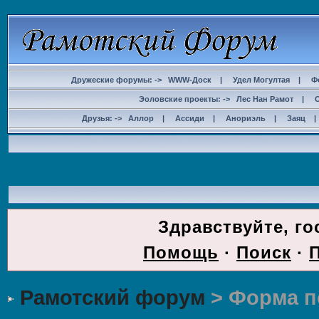
Дружеские форумы: ->
WWW-Доск
|
Удел Могултая
|
Ф
Эоловские проекты: ->
Лес Нан Рамот
|
Друзья: ->
Аллор
|
Ассиди
|
Анориэль
|
Заяц
ДОС
Здравствуйте, го
Помощь
·
Поиск
·
Рамотский форум
> Форма п