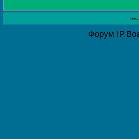
Текст
Форум
IP.Bo