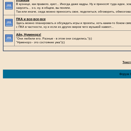
Кузница
В кузнице, как правило, куют... Иногда даже кадры. Ну и приносят туда идеи, эск
закусить... э-э, ну, в общем, вы поняли.
Так или иначе, сюда можно приносить свое, поделиться, обговорить, обмозгова
ПКА и все-все-все
Здесь можно планировать и обсуждать игры и проекты, хоть каким-то боком св
с ПКА в частности, ну и если из других миров чего музыкой навеет...
Айе, Нуменорэ!
"Они любили его. Разные - в этом они сходились."(с)
"Нуменорэ - это состояние ума"(с)
Текст
Форум