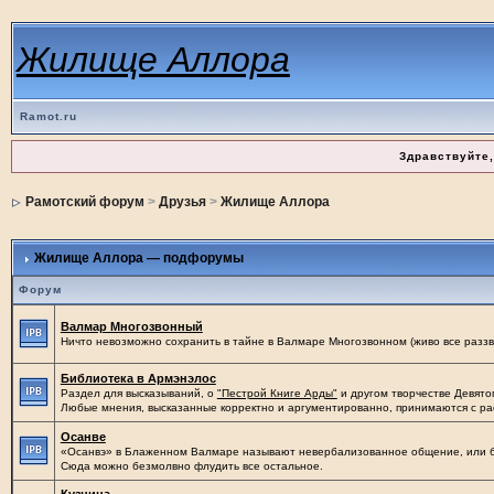
Жилище Аллора
Ramot.ru
Здравствуйте,
Рамотский форум
>
Друзья
>
Жилище Аллора
Жилище Аллора — подфорумы
Форум
Валмар Многозвонный
Ничто невозможно сохранить в тайне в Валмаре Многозвонном (живо все раззво
Библиотека в Армэнэлос
Раздел для высказываний, о
"Пестрой Книге Арды"
и другом творчестве Девятог
Любые мнения, высказанные корректно и аргументированно, принимаются с р
Осанве
«Осанвэ» в Блаженном Валмаре называют невербализованное общение, или б
Сюда можно безмолвно флудить все остальное.