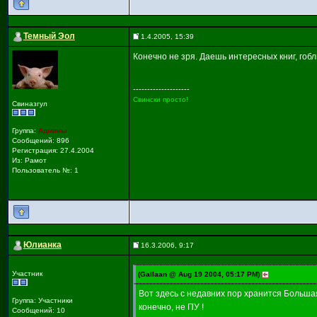
Темный Эол
1.4.2005, 15:39
Конечно не зря. Даешь интересных книг, гобл
--------------------
Свински просто!
Свиназгул
Группа:
Админы
Сообщений: 896
Регистрация: 27.4.2004
Из: Рамот
Пользователь №: 1
Юлианка
16.3.2006, 9:17
Участник
(Gallaan @ Aug 19 2004, 05:17 PM)
Вот здесь с недавних пор хранится Большая
Группа: Участники
конечно, не ПУ !
Сообщений: 10