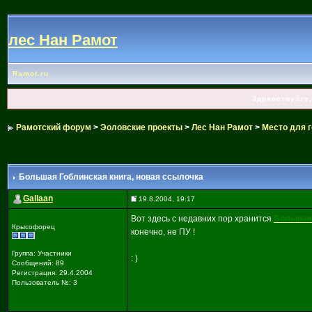
лес Нан Рамот
Ramot.ru
Здравствуйте,
Рамотский форум
>
Эоловские проекты
>
Лес Нан Рамот
>
Место для г
Большая Гоблинская книга
, новая ссылочка
Gallaan
19.8.2004, 19:17
Вот здесь с недавних пор хранится
Большая 
Крысофорец
конечно, не ПУ !
Группа: Участники
: )
Сообщений: 89
Регистрация: 29.4.2004
Пользователь №: 3