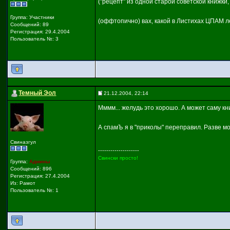
("рецепт" из одной старой советской книжки,
Группа: Участники
(оффтопично) вах, какой в Листихах ЦПАМ ле
Сообщений: 89
Регистрация: 29.4.2004
Пользователь №: 3
Темный Эол
21.12.2004, 22:14
Мммм... желудь это хорошо. А может саму кн
А спамЪ я в "приколы" переправил. Разве мо
Свиназгул
--------------------
Свински просто!
Группа:
Админы
Сообщений: 896
Регистрация: 27.4.2004
Из: Рамот
Пользователь №: 1