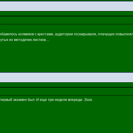
рибавилось холмиков с крестами, аудитории позакрывали, плачущих повыгонял
ых из методичек листков....
ко первый экзамен был. И еще три недели впереди. Эээх.