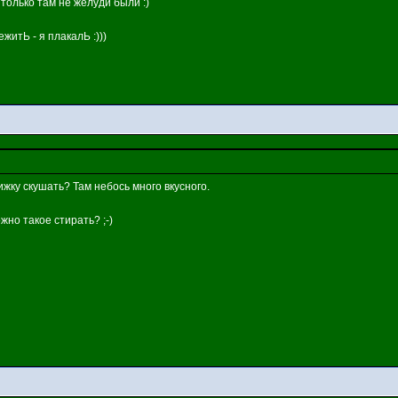
 только там не желуди были :)
житЬ - я плакалЬ :)))
ижку скушать? Там небось много вкусного.
жно такое стирать? ;-)