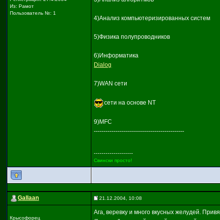
Из: Рамот
Пользователь №: 1
4)Анализ компьютеризированных систем
5)Физика полупроводников
6)Информатика
Dialog
7)WAN сети
сети на основе NT
9)MFC
----------------------------------------------
--------------------
Свински просто!
Gallaan
21.12.2004, 10:08
Ага, веревку и много вкусных желудей. Прив
Крысофорец