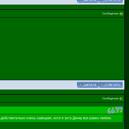
Сообщение
#6
Сообщение
#7
 действительно очень савецкая, хотя я энту Динку все равно люблю.