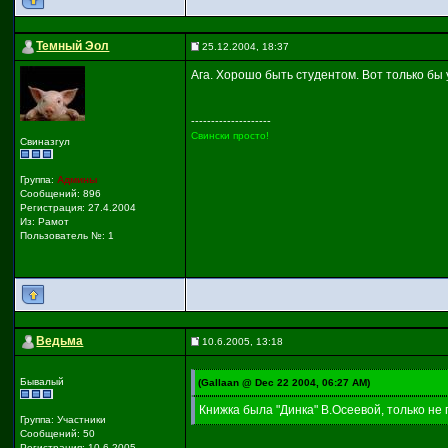
Темный Эол
25.12.2004, 18:37
Ага. Хорошо быть студентом. Вот только б
--------------------
Свински просто!
Свиназгул
Группа:
Админы
Сообщений: 896
Регистрация: 27.4.2004
Из: Рамот
Пользователь №: 1
Ведьма
10.6.2005, 13:18
Бывалый
(Gallaan @ Dec 22 2004, 06:27 AM)
Книжка была "Динка" В.Осеевой, только не 
Группа: Участники
Сообщений: 50
Регистрация: 10.6.2005