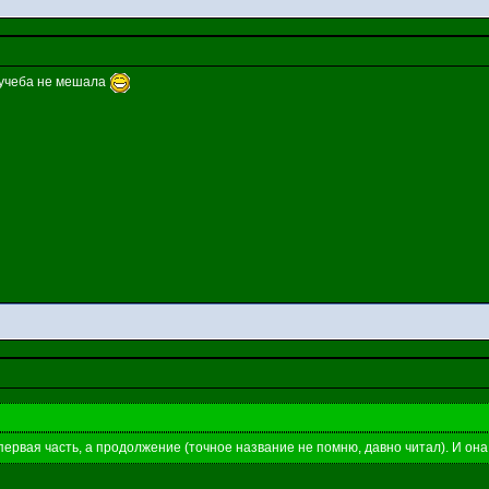
ы учеба не мешала
первая часть, а продолжение (точное название не помню, давно читал). И она