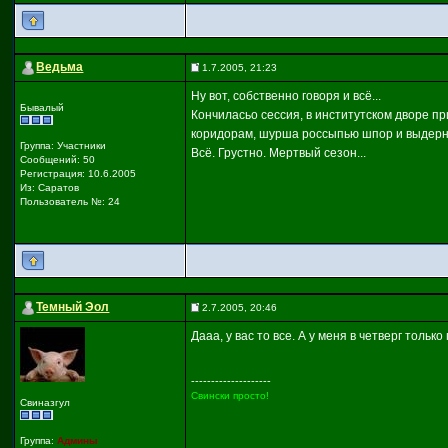
Ведьма
1.7.2005, 21:23
Ну вот, собственно говоря и всё...
Бывалый
Кончиласьо сессия, в институтском дворе п
коридорам, шурша россыпью шпор и выдернут
Группа: Участники
Всё. Грустно. Мертвый сезон...
Сообщений: 50
Регистрация: 10.6.2005
Из: Саратов
Пользователь №: 24
Темный Эол
2.7.2005, 20:46
Дааа, у вас то все. А у меня в четверг толь
--------------------
Свински просто!
Свиназгул
Группа:
Админы