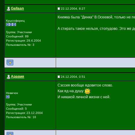
Gallaan
22.12.2004, 8:27
Книжка была "Динка" В.Осеевой, только не п
Крысофорец
А стирать такое нельзя, стопудово. Это же де
Группа: Участники
Сообщений: 89
Регистрация: 29.4.2004
Пользователь №: 3
Аравия
24.12.2004, 0:51
Сэссия вообще ядовитое слово.
Как яд-на душу
Новичок
И никакой личной жизни с ней.
Группа: Участники
Сообщений: 5
Регистрация: 23.12.2004
Пользователь №: 16