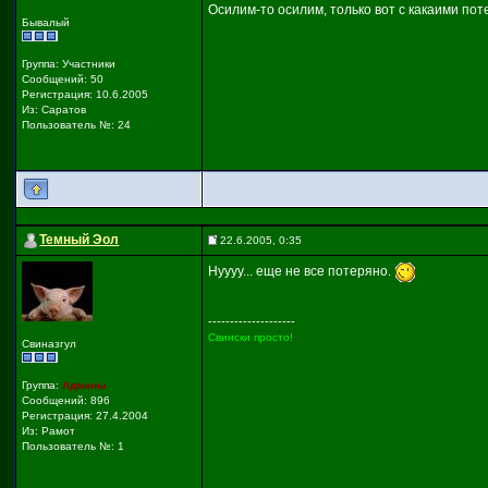
Осилим-то осилим, только вот с какаими пот
Бывалый
Группа: Участники
Сообщений: 50
Регистрация: 10.6.2005
Из: Саратов
Пользователь №: 24
Темный Эол
22.6.2005, 0:35
Нуууу... еще не все потеряно.
--------------------
Свински просто!
Свиназгул
Группа:
Админы
Сообщений: 896
Регистрация: 27.4.2004
Из: Рамот
Пользователь №: 1