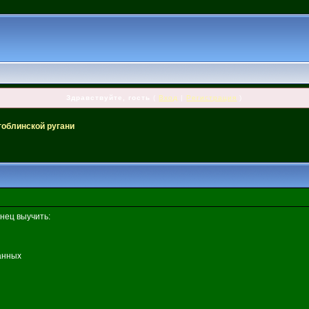
Здравствуйте, гость
(
Вход
|
Регистрация
)
гоблинской ругани
нец выучить:
анных