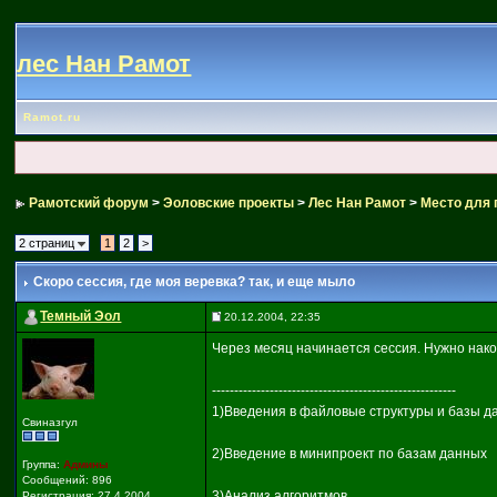
лес Нан Рамот
Ramot.ru
Рамотский форум
>
Эоловские проекты
>
Лес Нан Рамот
>
Место для 
2 страниц
1
2
>
Скоро сессия
, где моя веревка? так, и еще мыло
Темный Эол
20.12.2004, 22:35
Через месяц начинается сессия. Нужно нако
-------------------------------------------------------
1)Введения в файловые структуры и базы д
Свиназгул
2)Введение в минипроект по базам данных
Группа:
Админы
Сообщений: 896
3)Анализ алгоритмов
Регистрация: 27.4.2004