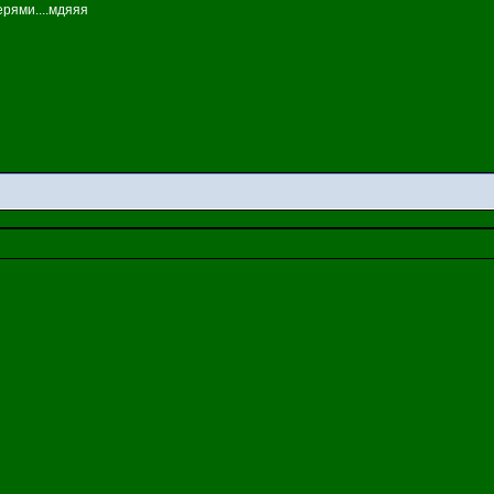
ерями....мдяяя