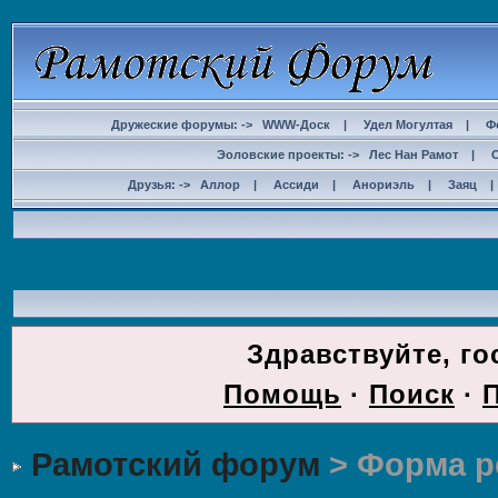
Дружеские форумы: ->
WWW-Доск
|
Удел Могултая
|
Ф
Эоловские проекты: ->
Лес Нан Рамот
|
Друзья: ->
Аллор
|
Ассиди
|
Анориэль
|
Заяц
ДОС
Здравствуйте, го
Помощь
·
Поиск
·
Рамотский форум
> Форма р