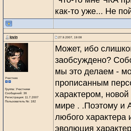
как-то уже... Не по
Iovin
27.9.2007, 19:08
Может, ибо слишко
заобсуждено? Собс
мы это делаем - м
Участник
прописанным персо
Группа: Участники
характером, новой
Сообщений: 36
Регистрация: 11.7.2007
Пользователь №: 182
мире . .Поэтому и 
любого характера 
эволюция характеро