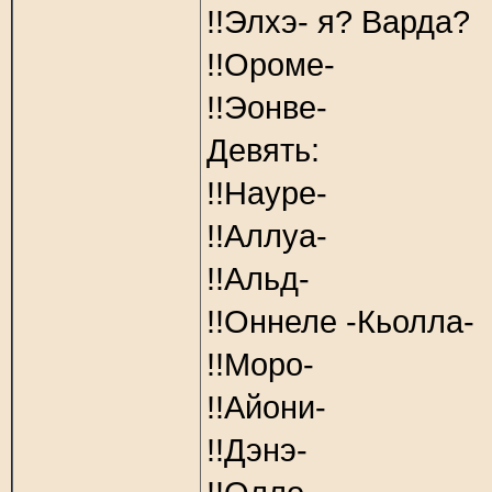
!!Элхэ- я? Варда?
!!Ороме-
!!Эонве-
Девять:
!!Науре-
!!Аллуа-
!!Альд-
!!Оннеле -Кьолла-
!!Моро-
!!Айони-
!!Дэнэ-