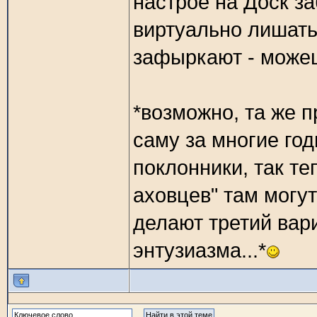
настрое на Доск за
виртуально лишать
зафыркают - можеш
*возможно, та же 
саму за многие го
поклонники, так теп
аховцев" там могут
делают третий вари
энтузиазма...*