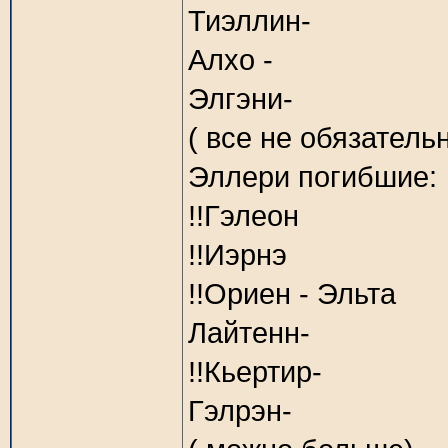
Тиэллин-
Алхо -
Элгэни-
( все не обязатель
Эллери погибшие:
!!Гэлеон
!!Иэрнэ
!!Ориен - Эльта
Лайтенн-
!!Кьертир-
Гэлрэн-