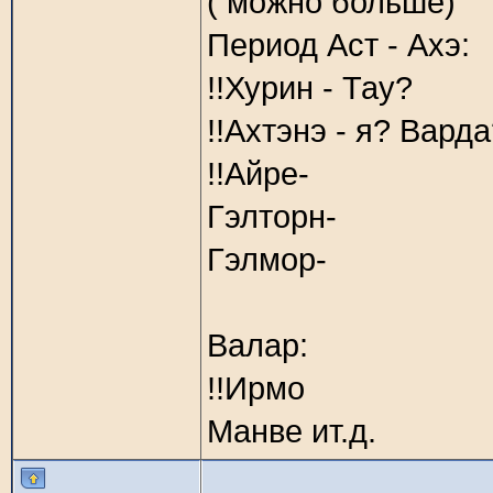
( можно больше)
Период Аст - Ахэ:
!!Хурин - Тау?
!!Ахтэнэ - я? Вард
!!Айре-
Гэлторн-
Гэлмор-
Валар:
!!Ирмо
Манве ит.д.