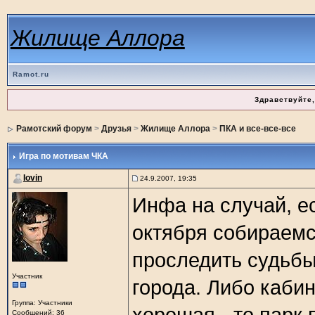
Жилище Аллора
Ramot.ru
Здравствуйте,
Рамотский форум
>
Друзья
>
Жилище Аллора
>
ПКА и все-все-все
Игра по мотивам ЧКА
Iovin
24.9.2007, 19:35
Инфа на случай, е
октября собираемс
проследить судьбы
Участник
города. Либо кабин
Группа: Участники
Сообщений: 36