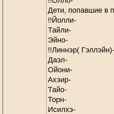
!!Олло-
Дети, попавшие в п
!!Йолли-
Тайли-
Эйно-
!!Линнэр( Гэллэйн)
Даэл-
Ойони-
Ахэир-
Тайо-
Торн-
Исилхэ-