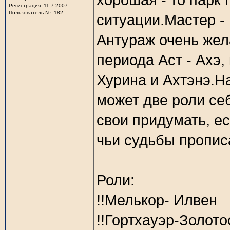
хорошая - то парк
Регистрация: 11.7.2007
Пользователь №: 182
ситуации.Мастер -
Антураж очень жел
периода Аст - Ахэ,
Хурина и Ахтэнэ.На
может две роли се
свои придумать, ес
чьи судьбы пропис
Роли:
!!Мелькор- Илвен
!!Гортхауэр-Золот