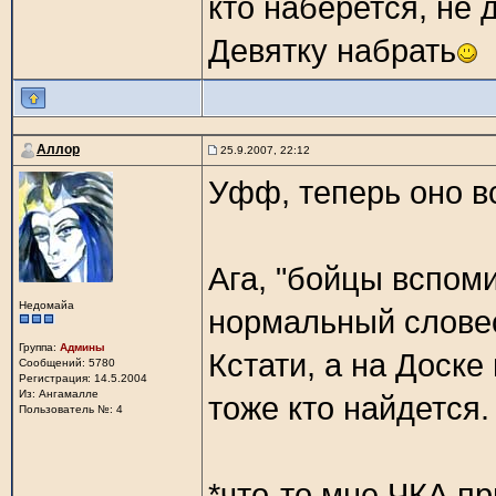
кто наберется, не 
Девятку набрать
Аллор
25.9.2007, 22:12
Уфф, теперь оно 
Ага, "бойцы вспом
Недомайа
нормальный слове
Группа:
Админы
Кстати, а на Доск
Сообщений: 5780
Регистрация: 14.5.2004
Из: Ангамалле
тоже кто найдется.
Пользователь №: 4
*что-то мне ЧКА п