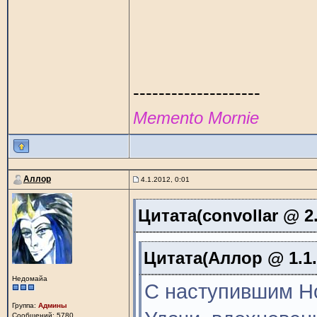
--------------------
Memento Mornie
Аллор
4.1.2012, 0:01
Цитата(convollar @ 2.
Цитата(Аллор @ 1.1.
Недомайа
С наступившим Но
Группа:
Админы
Сообщений: 5780