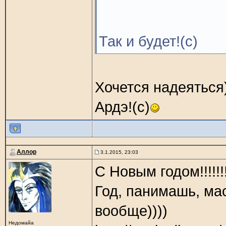
Так и будет!(с)
Хочется надеяться
Ардэ!(с)
Аллор
3.1.2015, 23:03
С Новым годом!!!!!!!!!!!!
Год, панимашь, ма
вообще))))
Недомайа