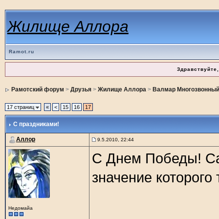
Жилище Аллора
Ramot.ru
Здравствуйте,
Рамотский форум
>
Друзья
>
Жилище Аллора
>
Валмар Многозвонны
17 страниц
«
<
15
16
17
С праздниками!
Аллор
9.5.2010, 22:44
С Днем Победы! С
значение которого 
Недомайа