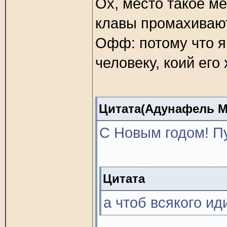
Ох, место такое ме
клавы промахиваю
Офф: потому что я
человеку, коий его 
Цитата(Адунафель Мо
С Новым годом! Пу
Цитата
а чтоб всякого ид