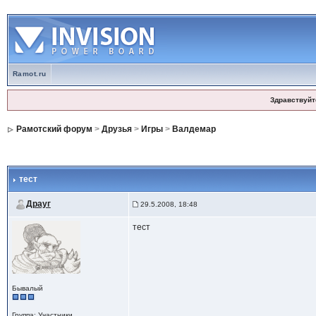
Ramot.ru
Здравствуйт
Рамотский форум
>
Друзья
>
Игры
>
Валдемар
тест
Драуг
29.5.2008, 18:48
тест
Бывалый
Группа: Участники