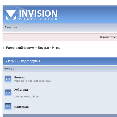
Ramot.ru
Здравствуйт
Рамотский форум
>
Друзья
>
Игры
Игры — подфорумы
Форум
Колвир
Игра по Янтарным хроникам
Хейдгард
Модераторы:
Earel
Валдемар