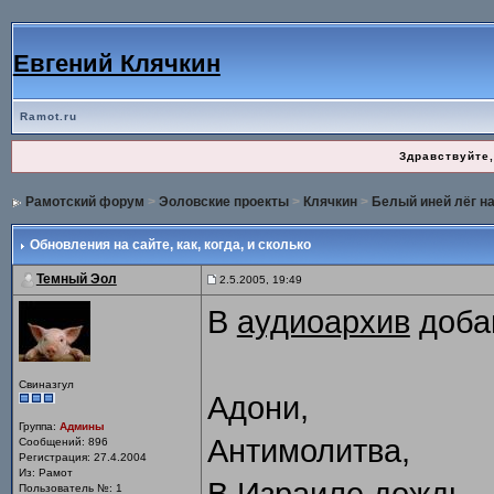
Евгений Клячкин
Ramot.ru
Здравствуйте,
Рамотский форум
>
Эоловские проекты
>
Клячкин
>
Белый иней лёг на
Обновления на сайте
, как, когда, и сколько
Темный Эол
2.5.2005, 19:49
В
аудиоархив
доба
Свиназгул
Адони,
Группа:
Админы
Антимолитва,
Сообщений: 896
Регистрация: 27.4.2004
Из: Рамот
Пользователь №: 1