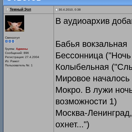
Темный Эол
30.4.2010, 0:38
В аудиоархив доба
Свиназгул
Бабья вокзальная
Группа:
Админы
Бессонница ("Ночь 
Сообщений: 896
Регистрация: 27.4.2004
Из: Рамот
Колыбельная ("Слы
Пользователь №: 1
Мировое началось в
Мокро. В лужи ночь
возможности 1)
Москва-Ленинград,
охнет...")