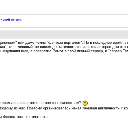
инской ругани
инением" или даже неким "фэнтези порталом". Но в последнее время эт
ия", то я, ленивый, не нашел достаточного количества авторов для этог
 и надувания щек, я превратил Рамот в свой личный сервер, в "сервер Т
отерял ли я качество в погоне за количеством?
ждому из них. Поэтому организовалась некая ленивая цикличность с ко
 бесплатного хостинга это: