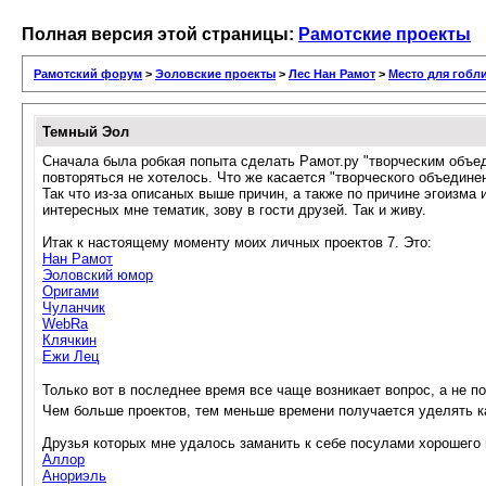
Полная версия этой страницы:
Рамотские проекты
Рамотский форум
>
Эоловские проекты
>
Лес Нан Рамот
>
Место для гобл
Темный Эол
Сначала была робкая попыта сделать Рамот.ру "творческим объед
повторяться не хотелось. Что же касается "творческого объединен
Так что из-за описаных выше причин, а также по причине эгоизма
интересных мне тематик, зову в гости друзей. Так и живу.
Итак к настоящему моменту моих личных проектов 7. Это:
Нан Рамот
Эоловский юмор
Оригами
Чуланчик
WebRa
Клячкин
Ежи Лец
Только вот в последнее время все чаще возникает вопрос, а не п
Чем больше проектов, тем меньше времени получается уделять ка
Друзья которых мне удалось заманить к себе посулами хорошего и
Аллор
Анориэль