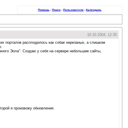
Помощь
-
Поиск
-
Пользователи
-
Календарь
10.10.2004, 12:35
их порталов расплодилось как собак нерезаных, а слишком
о.
емного Эола". Создаю у себя на сервере небольшие сайты,
торой я произвожу обновления.