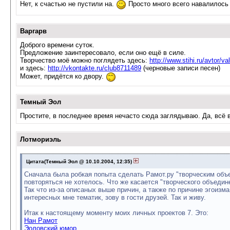
Нет, к счастью не пустили на.
Просто много всего навалилось :
Варгарв
Доброго времени суток.
Предложение заинтересовало, если оно ещё в силе.
Творчество моё можно поглядеть здесь:
http://www.stihi.ru/avtor/val
и здесь:
http://vkontakte.ru/club8711489
(черновые записи песен)
Может, придётся ко двору.
Темный Эол
Простите, в последнее время нечасто сюда заглядываю. Да, всё в 
Лотмориэль
Цитата(Темный Эол @ 10.10.2004, 12:35)
Сначала была робкая попыта сделать Рамот.ру "творческим объ
повторяться не хотелось. Что же касается "творческого объедине
Так что из-за описаных выше причин, а также по причине эгоизм
интересных мне тематик, зову в гости друзей. Так и живу.
Итак к настоящему моменту моих личных проектов 7. Это:
Нан Рамот
Эоловский юмор