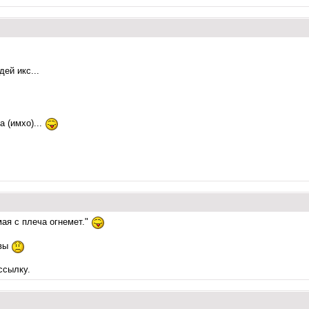
ей икс...
а (имхо)...
мая с плеча огнемет."
увы
ссылку.