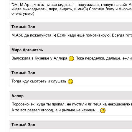
"Эх, М.Арт., что ж ты все сидишь," - подумала я, глянув на сайт 
инете выкладывать, пора, видать, и мне))) Спасибо Эолу и Анориэл
очень умею(
Темный Эол
М.Арт, да пожалуйста :-) Если надо ещё помотивирую. Всегда гот
Мира Артаниэль
Выложила в Кузнице у Аллора
Пока переделки, дальше, ежли 
Темный Эол
Тогда иду смотреть и слушать
Аллор
Поросеночек, куда ты пропал, не пустили ли тебя на некошерную
А то вот развел огород, а и рыльце не кажешь...
Темный Эол