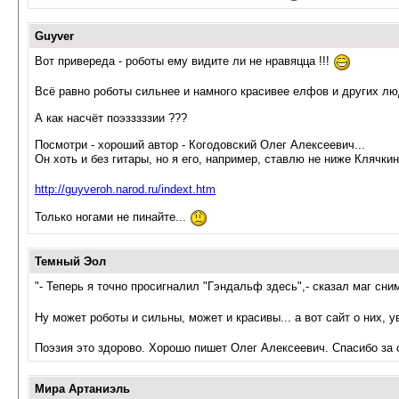
Guyver
Вот привереда - роботы ему видите ли не нравяцца !!!
Всё равно роботы сильнее и намного красивее елфов и других люд
А как насчёт поэзззззии ???
Посмотри - хороший автор - Когодовский Олег Алексеевич...
Он хоть и без гитары, но я его, например, ставлю не ниже Клячкин
http://guyveroh.narod.ru/indext.htm
Только ногами не пинайте...
Темный Эол
"- Теперь я точно просигналил "Гэндальф здесь",- сказал маг сни
Ну может роботы и сильны, может и красивы... а вот сайт о них, 
Поэзия это здорово. Хорошо пишет Олег Алексеевич. Спасибо за 
Мира Артаниэль