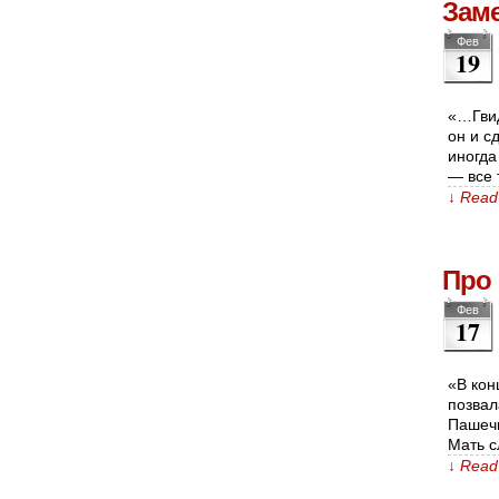
Заме
Фев
19
«…Гвид
он и с
иногда
— все 
↓ Read 
Про
Фев
17
«В кон
позвал
Пашечк
Мать с
↓ Read 