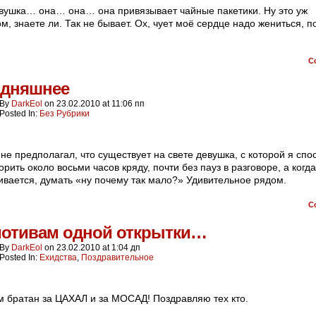
вушка… она… она… она привязывает чайные пакетики. Ну это уж
м, знаете ли. Так не бывает. Ох, чует моё сердце надо жениться, п
C
одняшнее
By
DarkEol
on
23.02.2010
at
11:06 пп
Posted In:
Без Рубрики
 не предполагал, что существует на свете девушка, с которой я спо
орить около восьми часов кряду, почти без пауз в разговоре, а когд
ивается, думать «ну почему так мало?» Удивительное рядом.
C
мотивам одной открытки…
By
DarkEol
on
23.02.2010
at
1:04 дп
Posted In:
Ехидства
,
Поздравительное
 братан за ЦАХАЛ и за МОСАД! Поздравляю тех кто.