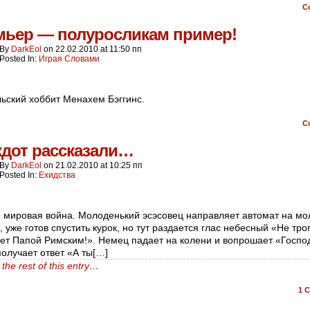
C
мьер — полуросликам пример!
By
DarkEol
on
22.02.2010
at
11:50 пп
Posted In:
Играя Словами
ьский хоббит Менахем Бэггинс.
C
кдот рассказали…
By
DarkEol
on
21.02.2010
at
10:25 пп
Posted In:
Ехидства
 мировая война. Молоденький эсэсовец направляет автомат на мо
, уже готов спустить курок, но тут раздается глас небесный «Не трог
ет Папой Римским!». Немец падает на колени и вопрошает «Господ
получает ответ «А ты[…]
the rest of this entry…
1
C