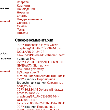
Извраты
Картинки
ока не
Наблюдения
Новости
Отчеты
Поздравительное
omment
Свинское
Ссылки
Тесты
Цитаты
Свежие комментарии
???? Transaction to you.Go =>
graph.org/BALANCE-36824-US-
DOLLARS-04-24-2?
собен
hs=2852f4962bced19364d6757efb5f6a84&
а время
к записи
Эхх…
???? + 2 BTC. BINANCE CRYPTO
GIVEAWAY. Sign up >>>
dc4958ca.giveaway-
omment
8y3.pages.dev/?
hs=a5ceb0558cd2d69bb15ba10519f0d6c2&
????
к записи
Порошочное
BruceUnmar
к записи
Оловянные
солдатики…
???? 36,824.44 Dollars withdrawal
process. Next ??
graph.org/BALANCE-3682444-
USD-04-21-4?
hs=a5ceb0558cd2d69bb15ba10519f0d6c2&
????
к записи
Порошочное