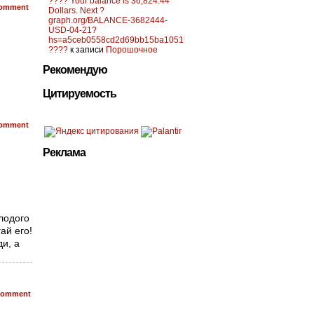
???? Your balance is 36,824.44
omment
Dollars. Next ?
graph.org/BALANCE-3682444-
USD-04-21?
hs=a5ceb0558cd2d69bb15ba10519f0d6c2&
????
к записи
Порошочное
Рекомендую
Цитируемость
omment
Реклама
лодого
ай его!
и, а
omment