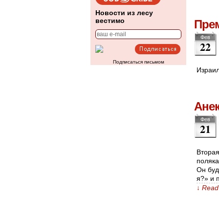
Новости из лесу
вестимо
Пре
Фев
22
Подписаться письмом
Израил
Ане
Фев
21
Вторая
поляка
Он буд
я?» и 
↓ Read 