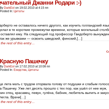
чательный Джанни Родари :-)
By
DarkEol
on
19.02.2010
at
4:15 пп
Posted In:
Цитаты
оберто не оставалось ничего другого, как изучить голландский язык
делал в те короткие промежутки времени, которые могильный столб
 оставлял ему. На следующий год профессор Гвидоберто вынужде
так же урывками — освоить шведский, финский,[…]
the rest of this entry…
C
 Красную Пашечку
By
DarkEol
on
17.02.2010
at
10:08 пп
Posted In:
Ехидства
,
Цитаты
це лета мать с трудом оторвала голову от подушки и слабым голос
а Пашечку. Уже лет десять прошло с тех пор, как ушёл от нее муж,
ин отец, красавец, певун, гулёна, бабник, любитель выпить и закус
легла. Врачи[…]
the rest of this entry…