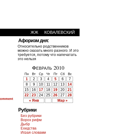
ЖЖ
КОВАЛЕВСКИЙ
Афоризм дня:
Относительно родственников
можно сказать много разного. И это
требуется, потому что напечатать
это нельзя
Февраль 2010
Пн
Вт
Ср
Чт
Пт
Сб
Вс
1
2
3
4
5
6
7
8
9
10
11
12
13
14
15
16
17
18
19
20
21
22
23
24
25
26
27
28
omment
« Янв
Мар »
Рубрики
Без рубрики
Ворох рифм
Дыбр
Ехидства
Играя словами