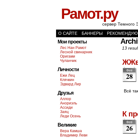
Рамот.ру
сервер Темного 
О САЙТЕ
БАННЕРЫ
РЕКОМЕНДУЮ
Archi
Мои проекты
Лес Нан Рамот
13 resul
Лесной свинарник
Оригами
ЖЖв
Чуланчик
Личности
Фев
28
Ежи Лец
Клячкин
Эдвард Лир
Всё та
Друзья
Аллор
Анориэль
Ассиди
Заяц
К п
Леди Осень
Фев
Великие
26
Вера Камша
Владимир Леви