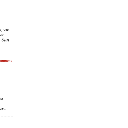
, что
ик
н был
omment
ом
ить.