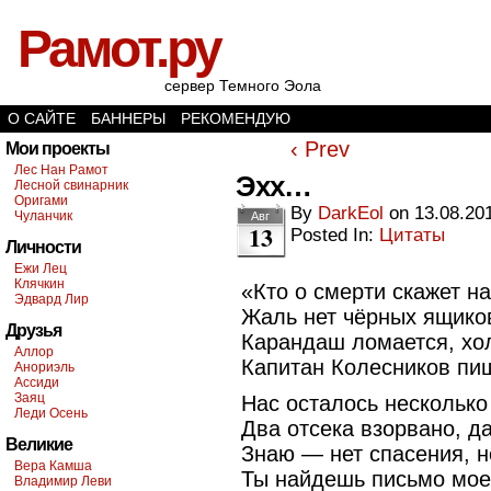
Рамот.ру
сервер Темного Эола
О САЙТЕ
БАННЕРЫ
РЕКОМЕНДУЮ
‹ Prev
Мои проекты
Лес Нан Рамот
Эхх…
Лесной свинарник
Оригами
By
DarkEol
on
13.08.20
Чуланчик
Авг
13
Posted In:
Цитаты
Личности
Ежи Лец
Клячкин
«Кто о смерти скажет н
Эдвард Лир
Жаль нет чёрных ящико
Друзья
Карандаш ломается, хо
Аллор
Капитан Колесников пи
Анориэль
Ассиди
Заяц
Нас осталось несколько
Леди Осень
Два отсека взорвано, да
Великие
Знаю — нет спасения, 
Вера Камша
Ты найдешь письмо мое 
Владимир Леви