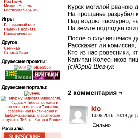
Ира Голуб
Курск могилой рваною д
Михаил Мазель
Ростислав Чебыкин
На прощанье разрубил 
Игры
Над водою пасмурно, ча
Безымянный мир
На земле подлодка спит
Падение Дориата
Паломничество
После о случившемся до
Другое
Расскажет ли комиссия,
Семинар
Кто из нас ровесники, к
Старый Рамот
Капитан Колесников пи
Дружеские проекты:
(с)Юрий Шевчук
Дружеские порталы:
2 комментария ¬
klo
13.08.2016, 10:19 дп
|
Сильно
Рассылка