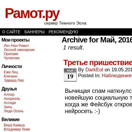
Рамот.ру
сервер Темного Эола
О САЙТЕ
БАННЕРЫ
РЕКОМЕНДУЮ
Archive for Май, 201
Мои проекты
Лес Нан Рамот
1 result.
Лесной свинарник
Оригами
Чуланчик
Третье пришествие
Личности
By
DarkEol
on
19.05.20
Май
Ежи Лец
19
Posted In:
Наблюдения
Клячкин
Эдвард Лир
Друзья
Вычищая спам наткнулс
Аллор
новейшую социальную т
Анориэль
Ассиди
когда же Фейсбук откро
Заяц
нейросеть :-)
Леди Осень
Великие
Вера Камша
Владимир Леви