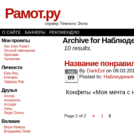
Рамот.ру
сервер Темного Эола
О САЙТЕ
БАННЕРЫ
РЕКОМЕНДУЮ
Archive for Наблюд
Мои проекты
Лес Нан Рамот
10 results.
Лесной свинарник
Оригами
Чуланчик
Название понрави
Личности
By
DarkEol
on
09.03.20
Мар
Ежи Лец
09
Posted In:
Наблюдения
Клячкин
Эдвард Лир
Друзья
Конфеты «Моя мечта с 
Аллор
Анориэль
Ассиди
Заяц
Леди Осень
«
Page 2 of 2
1
2
Великие
Вера Камша
Владимир Леви